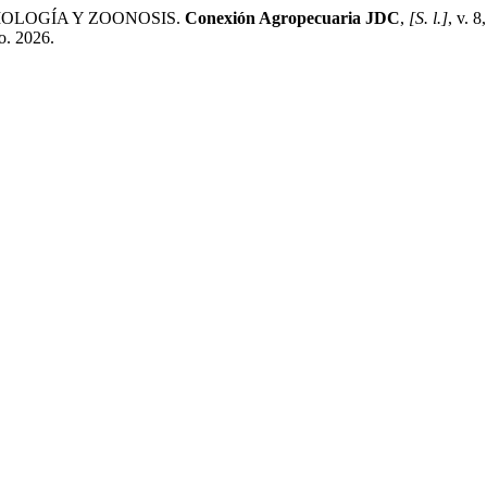
IOLOGÍA Y ZOONOSIS.
Conexión Agropecuaria JDC
,
[S. l.]
, v. 
o. 2026.