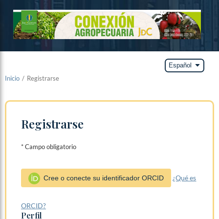
arrow_drop_down
Español
Inicio
/
Registrarse
Registrarse
* Campo obligatorio
¿Qué es
Cree o conecte su identificador ORCID
ORCID?
Perfil