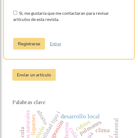
Sí, me gustaría que me contactaran para revisar
artículos de esta revista.
Registrarse
Entrar
Enviar un artículo
Palabras clave
aborto
hipersensibilidad tipo i
recursos naturales
desarrollo local
líquenes
cubios
pulmones
cachorros
corrosión
colágeno
clima