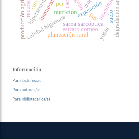
degradación ambiental
inmunosupresión
producción agrícola
atopía
inocuidad
exposición
pcr
nutrición
suelo
iap
calidad higiénica
sarna sarcóptica
yogur
estrato corneo
planeación rural
Información
Para lectores/as
Para autores/as
Para bibliotecarios/as