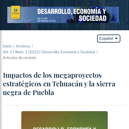
arrow_drop_down
Español
Inicio
/
Archivos
/
Vol. 11 Núm. 1 (2022): Desarrollo, Economía y Sociedad
/
Artículos de revisión
Impactos de los megaproyectos
estratégicos en Tehuacán y la sierra
negra de Puebla