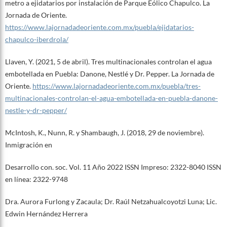
metro a ejidatarios por instalación de Parque Eólico Chapulco. La
Jornada de Oriente.
https://www.lajornadadeoriente.com.mx/puebla/ejidatarios-
chapulco-iberdrola/
Llaven, Y. (2021, 5 de abril). Tres multinacionales controlan el agua
embotellada en Puebla: Danone, Nestlé y Dr. Pepper. La Jornada de
Oriente.
https://www.lajornadadeoriente.com.mx/puebla/tres-
multinacionales-controlan-el-agua-embotellada-en-puebla-danone-
nestle-y-dr-pepper/
McIntosh, K., Nunn, R. y Shambaugh, J. (2018, 29 de noviembre).
Inmigración en
Desarrollo con. soc. Vol. 11 Año 2022 ISSN Impreso: 2322-8040 ISSN
en línea: 2322-9748
Dra. Aurora Furlong y Zacaula; Dr. Raúl Netzahualcoyotzi Luna; Lic.
Edwin Hernández Herrera