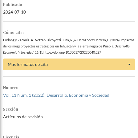
Publicado
2024-07-10
Cómo citar
Furlong y Zacaula, A., Netzahualcoyotzi Luna, R., & Hernández Herrera, E. (2024). Impactos
de los megaproyectos estratégicos en Tehuacán y la sierra negra de Puebla.
Desarrollo,
Economía Y Sociedad
,
11
(1). https://doi.org/10.38017/23228040.827
Más formatos de cita
Número
Vol. 11 Núm. 1 (2022): Desarrollo, Economía y Sociedad
Sección
Artículos de revisión
Licencia