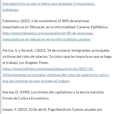
hidroelectrico-la-sierra-negra-una-amenaza-3-municipios-
indigenas/
Fatmexico. (2021, 5 de noviembre). El 80% de empresas
maquiladoras en Tehuacán, en la informalidad: Canaive. FatMéxico.
http://www.fatmexico.org.mx/analisis/el-80-de-empresas-
maquiladoras-en-tehuacan-en-la-informalidad-canaive/
Ferriss, S. y Yerardi, J (2021, 14 de octubre). Inmigrantes, principales
víctimas del robo de salarios: ‘Lo único que les importa es que se haga
el trabajo’. Los Ángeles Times.
https://www.latimes.com/espanol/eeuu/articulo/2021-10-
14/inmigrantes-principales-victimas-del-robo-de-salarios-lo-unico-
que-les-importa-es-que-se-haga-el-trabajo
Harvey, D. (1990). Los límites del capitalismo y la teoría marxista.
Fondo de Cultura Económica
Llaven, Y. (2019, 23 de abril). Paga Iberdrola 3 pesos anuales por