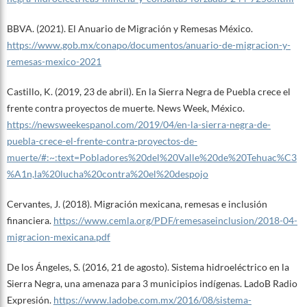
BBVA. (2021). El Anuario de Migración y Remesas México.
https://www.gob.mx/conapo/documentos/anuario-de-migracion-y-
remesas-mexico-2021
Castillo, K. (2019, 23 de abril). En la Sierra Negra de Puebla crece el
frente contra proyectos de muerte. News Week, México.
https://newsweekespanol.com/2019/04/en-la-sierra-negra-de-
puebla-crece-el-frente-contra-proyectos-de-
muerte/#:~:text=Pobladores%20del%20Valle%20de%20Tehuac%C3
%A1n,la%20lucha%20contra%20el%20despojo
Cervantes, J. (2018). Migración mexicana, remesas e inclusión
financiera.
https://www.cemla.org/PDF/remesaseinclusion/2018-04-
migracion-mexicana.pdf
De los Ángeles, S. (2016, 21 de agosto). Sistema hidroeléctrico en la
Sierra Negra, una amenaza para 3 municipios indígenas. LadoB Radio
Expresión.
https://www.ladobe.com.mx/2016/08/sistema-