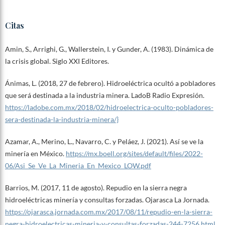
Citas
Amin, S., Arrighi, G., Wallerstein, I. y Gunder, A. (1983). Dinámica de
la crisis global. Siglo XXI Editores.
Ánimas, L. (2018, 27 de febrero). Hidroeléctrica ocultó a pobladores
que será destinada a la industria minera. LadoB Radio Expresión.
https://ladobe.com.mx/2018/02/hidroelectrica-oculto-pobladores-
sera-destinada-la-industria-minera/}
Azamar, A., Merino, L., Navarro, C. y Peláez, J. (2021). Así se ve la
minería en México.
https://mx.boell.org/sites/default/files/2022-
06/Asi_Se_Ve_La_Mineria_En_Mexico_LOW.pdf
Barrios, M. (2017, 11 de agosto). Repudio en la sierra negra
hidroeléctricas minería y consultas forzadas. Ojarasca La Jornada.
https://ojarasca.jornada.com.mx/2017/08/11/repudio-en-la-sierra-
negra-hidroelectricas-mineria-y-consultas-forzadas-244-7256.html