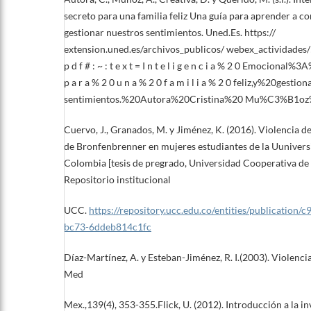
secreto para una familia feliz Una guía para aprender a co
gestionar nuestros sentimientos. Uned.Es. https://
extension.uned.es/archivos_publicos/ webex_actividades
p d f # : ~ : t e x t = I n t e l i g e n c i a % 2 0 Emocion
p a r a % 2 0 u n a % 2 0 f a m i l i a % 2 0 feliz,y%20ges
sentimientos.%20Autora%20Cristina%20 Mu%C3%B1oz%
Cuervo, J., Granados, M. y Jiménez, K. (2016). Violencia de
de Bronfenbrenner en mujeres estudiantes de la Uuniver
Colombia [tesis de pregrado, Universidad Cooperativa de
Repositorio institucional
UCC.
https://repository.ucc.edu.co/entities/publication
bc73-6ddeb814c1fc
Díaz-Martínez, A. y Esteban-Jiménez, R. I.(2003). Violencia
Med
Mex.,139(4), 353-355.Flick, U. (2012). Introducción a la in