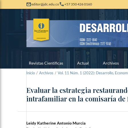
mail
call
editor@jdc.edu.co
+57 350 426 0160
Revistas Científicas
Actual
Archivos
Inicio
/
Archivos
/
Vol. 11 Núm. 1 (2022): Desarrollo, Econom
Evaluar la estrategia restaurand
intrafamiliar en la comisaría de
Leidy Katherine Antonio Murcia