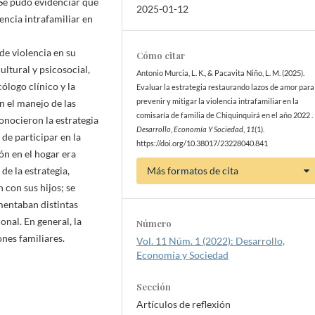
Se pudo evidenciar que
2025-01-12
lencia intrafamiliar en
de violencia en su
Cómo citar
ultural y psicosocial,
Antonio Murcia, L. K., & Pacavita Niño, L. M. (2025).
cólogo clínico y la
Evaluar la estrategia restaurando lazos de amor para
prevenir y mitigar la violencia intrafamiliar en la
 el manejo de las
comisaría de familia de Chiquinquirá en el año 2022 .
conocieron la estrategia
Desarrollo, Economía Y Sociedad
,
11
(1).
 de participar en la
https://doi.org/10.38017/23228040.841
ón en el hogar era
de la estrategia,
Más formatos de cita
 con sus hijos; se
mentaban distintas
nal. En general, la
Número
ones familiares.
Vol. 11 Núm. 1 (2022): Desarrollo,
Economía y Sociedad
Sección
Artículos de reflexión