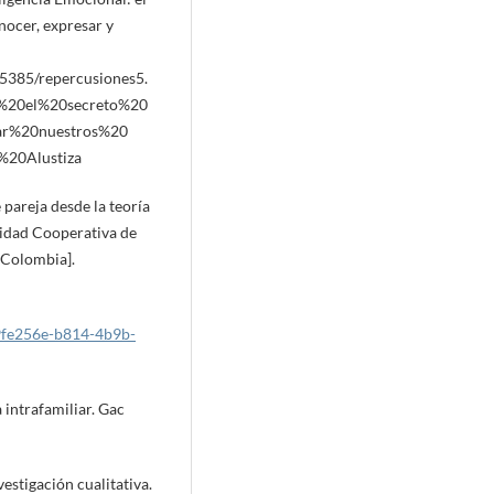
nocer, expresar y
/5385/repercusiones5.
al%3A%20el%20secreto%20
tionar%20nuestros%20
20Alustiza
 pareja desde la teoría
sidad Cooperativa de
 Colombia].
/c9fe256e-b814-4b9b-
 intrafamiliar. Gac
vestigación cualitativa.