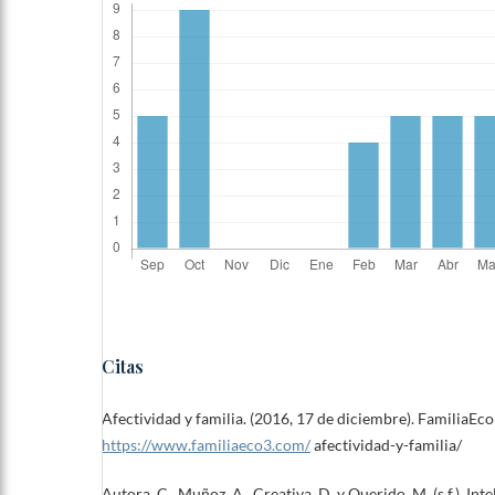
Citas
Afectividad y familia. (2016, 17 de diciembre). FamiliaEco
https://www.familiaeco3.com/
afectividad-y-familia/
Autora, C., Muñoz, A., Creativa, D. y Querido, M. (s.f.). Int