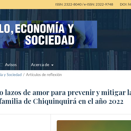
ISSN: 2322-8040 / e-ISSN: 2322-9748
DOI: h
Avisos
Acerca de
ía y Sociedad
/
Artículos de reflexión
o lazos de amor para prevenir y mitigar l
 familia de Chiquinquirá en el año 2022