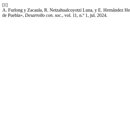
[1]
A. Furlong y Zacaula, R. Netzahualcoyotzi Luna, y E. Hernández Herr
de Puebla»,
Desarrollo con. soc.
, vol. 11, n.º 1, jul. 2024.