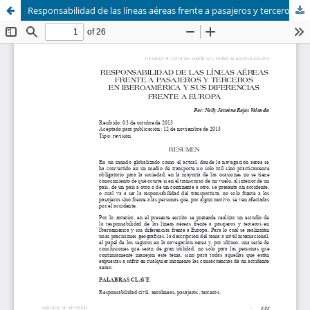
Responsabilidad de las líneas aéreas frente a pasajeros y terceros en Iberoamérica y sus diferencias frente a Europa