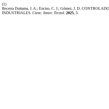
(1)
Becerra Duitama, J. A.; Enciso, C. J.; Gómez, J. D. C
INDUSTRIALES.
Cienc. Innov. Tecnol.
2025
,
5
.