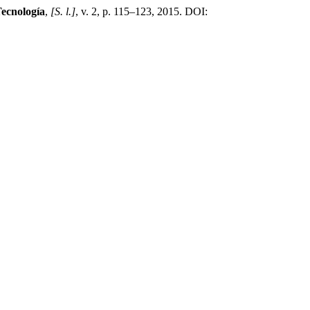
Tecnología
,
[S. l.]
, v. 2, p. 115–123, 2015. DOI: