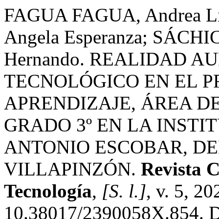
FAGUA FAGUA, Andrea Li
Angela Esperanza; SÁCH
Hernando. REALIDAD 
TECNOLÓGICO EN EL P
APRENDIZAJE, ÁREA D
GRADO 3º EN LA INSTI
ANTONIO ESCOBAR, DE
VILLAPINZÓN.
Revista C
Tecnología
,
[S. l.]
, v. 5, 2
10.38017/2390058X.854. D