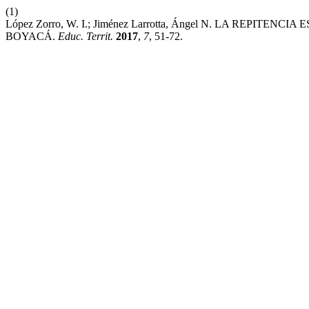
(1)
López Zorro, W. I.; Jiménez Larrotta, Ángel N. LA REPI
BOYACÁ.
Educ. Territ.
2017
,
7
, 51-72.