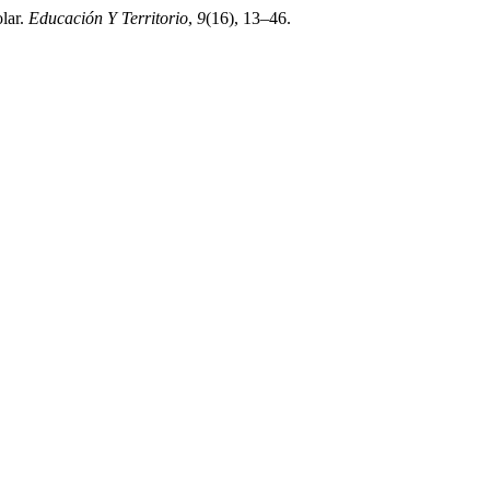
olar.
Educación Y Territorio
,
9
(16), 13–46.