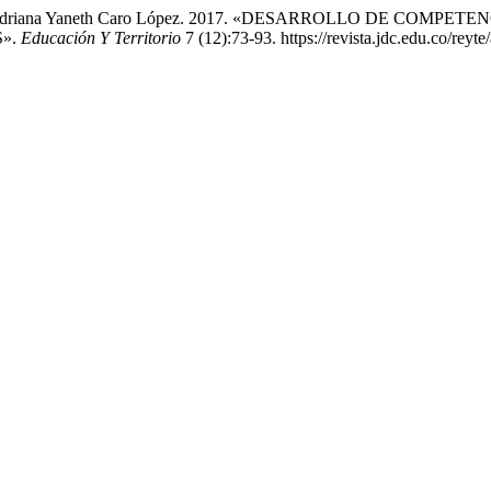
árquez, y Adriana Yaneth Caro López. 2017. «DESARROLLO DE 
».
Educación Y Territorio
7 (12):73-93. https://revista.jdc.edu.co/reyte