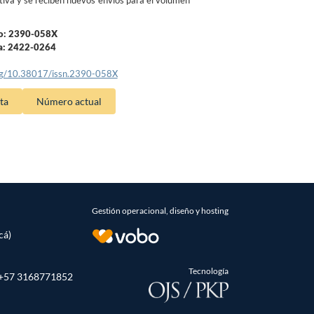
o: 2390-058X
ea: 2422-0264
org/10.38017/issn.2390-058X
ta
Número actual
Gestión operacional, diseño y hosting
cá)
Tecnología
- +57 3168771852