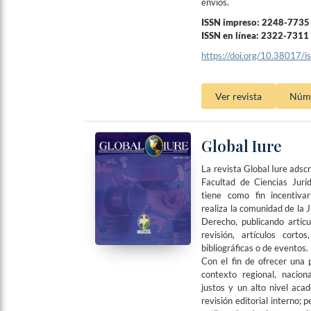
envíos.
ISSN impreso: 2248-7735
ISSN en línea: 2322-7311
https://doi.org/10.38017/
Ver revista
Núme
Global Iure
La revista Global Iure adsc
Facultad de Ciencias Juríd
tiene como fin incentiva
realiza la comunidad de la 
Derecho, publicando artícu
revisión, artículos corto
bibliográficas o de eventos.
Con el fin de ofrecer una 
contexto regional, naciona
justos y un alto nivel aca
revisión editorial interno; 