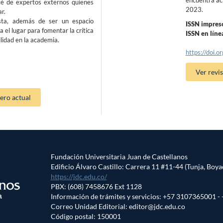
té de expertos externos quienes
2023.
ar.
sta, además de ser un espacio
ISSN impres
 el lugar para fomentar la crítica
ISSN en lín
lidad en la academia.
https://doi.
Ver revis
ro actual
Fundación Universitaria Juan de Castellanos
Edificio Álvaro Castillo: Carrera 11 #11-44 (Tunja, Boya
https://jdc.edu.co/
PBX: (608) 7458676 Ext 1128
Información de trámites y servicios: +57 3107365001 
Correo Unidad Editorial: editor@jdc.edu.co
Código postal: 150001