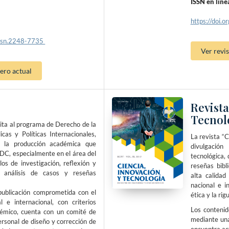
ISSN en lín
https://doi.o
issn.2248-7735
Ver revis
ro actual
Revista
Tecnol
rita al programa de Derecho de la
icas y Políticas Internacionales,
La revista “C
r la producción académica que
divulgación
JDC, especialmente en el área del
tecnológica, 
los de investigación, reflexión y
reseñas bibli
s, análisis de casos y reseñas
alta calidad
nacional e i
publicación comprometida con el
ética y la rig
l e internacional, con criterios
Los contenid
démico, cuenta con un comité de
mediante una
personal de diseño y corrección de
encuentra ac