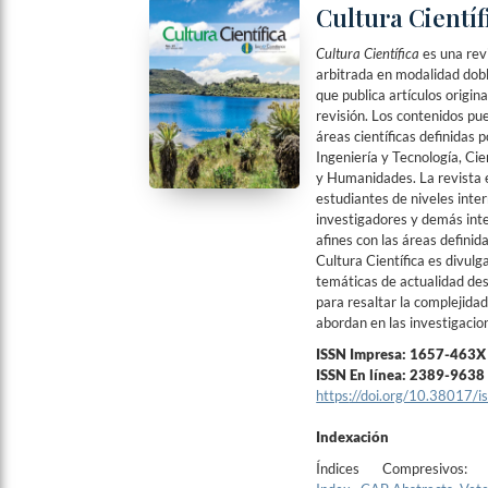
Cultura Científ
Cultura Científica
es una rev
arbitrada en modalidad dobl
que publica artículos origina
revisión. Los contenidos pu
áreas científicas definidas 
Ingeniería y Tecnología, Cie
y Humanidades. La revista e
estudiantes de niveles inte
investigadores y demás int
afines con las áreas definid
Cultura Científica es divulg
temáticas de actualidad des
para resaltar la complejida
abordan en las investigaci
ISSN Impresa: 1657-463X
ISSN En línea: 2389-9638
https
://doi.org/10.38017/
Indexación
Índices Compresivos