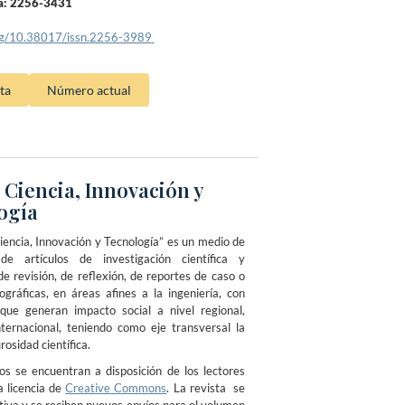
ea: 2256-3431
rg/10.38017/issn.
2256-3989
ta
Número actual
 Ciencia, Innovación y
ogía
iencia, Innovación y Tecnología” es un medio de
 de artículos de investigación científica y
de revisión, de reflexión, de reportes de caso o
ográficas, en áreas afines a la ingeniería, con
 que generan impacto social a nivel regional,
nternacional, teniendo como eje transversal la
urosidad científica.
os se encuentran a disposición de los lectores
 licencia de
Creative Commons
. La revista se
tiva y se reciben nuevos envíos para el volumen