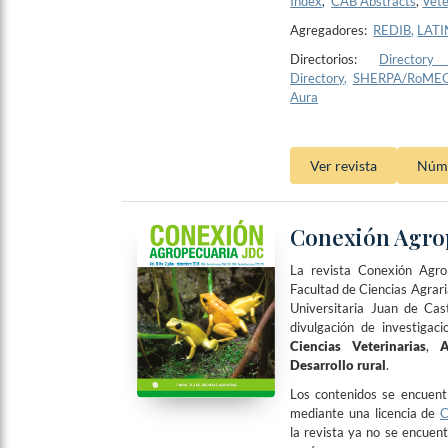
Index
,
CAB Abstracts
,
Vete
Agregadores:
REDIB
,
LATI
Directorios:
Director
Directory
,
SHERPA/RoME
Aura
Ver revista
Núme
Conexión Agro
La revista Conexión Agro
Facultad de Ciencias Agrar
Universitaria Juan de Cast
divulgación de investigaci
Ciencias Veterinarias
,
A
Desarrollo rural
.
Los contenidos se encuentr
mediante una licencia de
C
la revista ya no se encuen