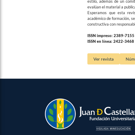
estilo, además de un comi
evalúan el material a public
Esperamos que esta revi
académico de formación, sea
constructiva con responsabi
ISSN impreso: 2389-7155
ISSN en línea: 2422-3468
Ver revista
Núme