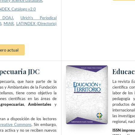
rinary Science Database
,
NDEX. Catálogo v2.0
y DOAJ
,
Ulrich's Periodical
O
,
MIAR
,
LATINDEX (Directorio)
ro actual
pecuaria JDC
Educaci
pecuaria, que hace parte de la
La revista
Ed
ias y Ambiantales de la Fundación
científica c
ellanos, tiene como objetivo la
labor de los
ones científicas en las áreas de
pedagogía y
gropecuarias
,
Ambientales
y
productos de
internaciona
las investig
an a disposición de los lectores
regional, nac
reative Commons
. Sin embargo,
tra activa y no se reciben nuevos
ISSN impres