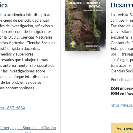
ica
Desarr
ista académica interdisciplinar
La revista
D
e ciego de periodicidad anual
con. soc.
), e
les de investigación, reflexión o
Facultad de 
eden proceder de las siguientes
Universita
por la OCDE: Ciencias Naturales,
encuentra a
ncias Agrícolas, Ciencias Sociales
Contaduría P
stá dirigida a docentes,
Esta publica
rmedios y superiores,
por trabaj
eresados que trabajen temas
sociólogos, p
as anteriormente. El propósito de
turísticos y
ar las investigaciones sobre
Ciencias Soc
de un enfoque interdisciplinar
Periodicidad:
d de los problemas que se
ones contemporáneas.
ISSN impres
ISSN en lín
https://doi
issn.1657-463X
:
Emerging Sources Citation
Ver revis