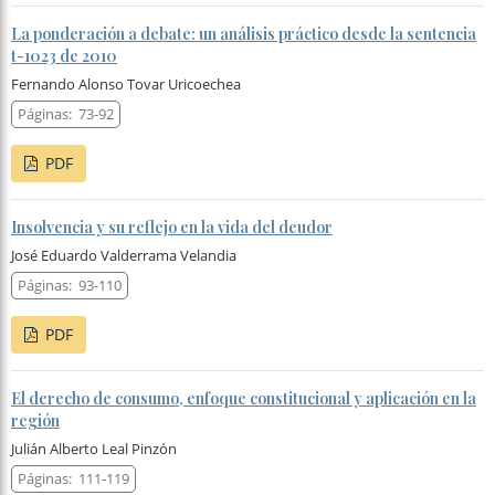
La ponderación a debate: un análisis práctico desde la sentencia
t-1023 de 2010
Fernando Alonso Tovar Uricoechea
Páginas:
73-92
PDF
Insolvencia y su reflejo en la vida del deudor
José Eduardo Valderrama Velandia
Páginas:
93-110
PDF
El derecho de consumo, enfoque constitucional y aplicación en la
región
Julián Alberto Leal Pinzón
Páginas:
111-119