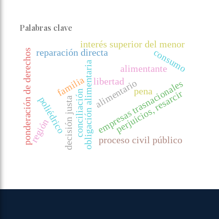
Palabras clave
interés superior del menor
ponderación de derechos
consumo
reparación directa
obligación alimentaria
alimentante
familia
libertad
alimentario
empresas trasnacionales
pena
perjuicios, resarcir
conciliación
poliédrico
decisión justa
región
proceso civil público