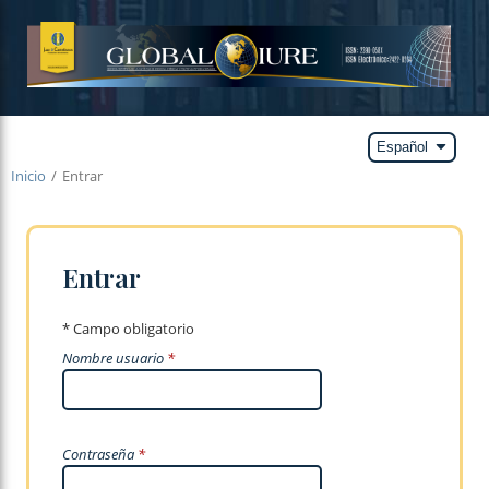
arrow_drop_down
Español
Inicio
/
Entrar
Entrar
* Campo obligatorio
Nombre usuario
*
Contraseña
*