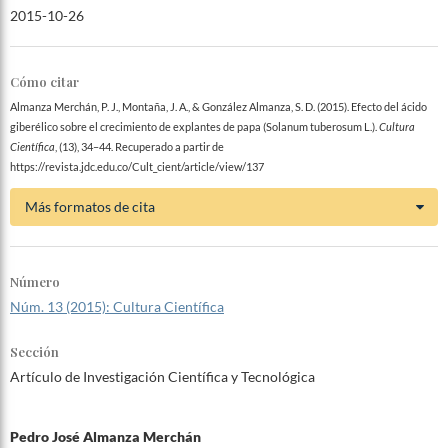
2015-10-26
Cómo citar
Almanza Merchán, P. J., Montaña, J. A., & González Almanza, S. D. (2015). Efecto del ácido
giberélico sobre el crecimiento de explantes de papa (Solanum tuberosum L.).
Cultura
Científica
, (13), 34–44. Recuperado a partir de
https://revista.jdc.edu.co/Cult_cient/article/view/137
Más formatos de cita
Número
Núm. 13 (2015): Cultura Científica
Sección
Artículo de Investigación Científica y Tecnológica
Pedro José Almanza Merchán