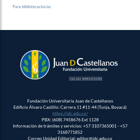
Para bibliotecarios/as
Fundación Universitaria Juan de Castellanos
Edificio Álvaro Castillo: Carrera 11 #11-44 (Tunja, Boyacá)
https://jdc.edu.co/
PBX: (608) 7458676 Ext 1128
Información de trámites y servicios: +57 3107365001 - +57
3168771852
Correo Unidad Editorial: editor@jdc.edu.co