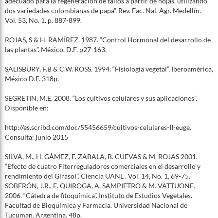
adecuado para la regeneración de tallos a partir de hojas, utilizando
dos variedades colombianas de papa”, Rev. Fac. Nal. Agr. Medellín.
Vol. 53, No. 1. p. 887-899.
ROJAS, S & H. RAMÍREZ. 1987. “Control Hormonal del desarrollo de
las plantas”. México, D.F. p27-163.
SALISBURY, F.B & C.W. ROSS. 1994. “Fisiología vegetal”, Iberoamérica,
México D.F. 318p.
SEGRETIN, M.E. 2008. “Los cultivos celulares y sus aplicaciones”.
Disponible en:
http://es.scribd.com/doc/55456659/cultivos-celulares-II-euge.
Consulta: junio 2015
SILVA, M., H. GÁMEZ, F. ZABALA, B. CUEVAS & M. ROJAS 2001.
“Efecto de cuatro Fitorreguladores comerciales en el desarrollo y
rendimiento del Girasol”. Ciencia UANL . Vol. 14, No. 1, 69-75.
SOBERÓN, J.R., E. QUIROGA, A. SAMPIETRO & M. VATTUONE.
2006. “Cátedra de fitoquímica”. Instituto de Estudios Vegetales.
Facultad de Bioquímica y Farmacia. Universidad Nacional de
Tucuman. Argentina. 48p.