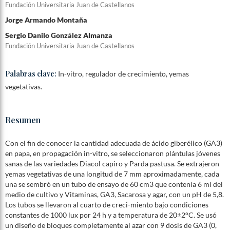
Fundación Universitaria Juan de Castellanos
Jorge Armando Montaña
Sergio Danilo González Almanza
Fundación Universitaria Juan de Castellanos
Palabras clave:
In-vitro, regulador de crecimiento, yemas
vegetativas.
Resumen
Con el fin de conocer la cantidad adecuada de ácido giberélico (GA3)
en papa, en propagación in-vitro, se seleccionaron plántulas jóvenes
sanas de las variedades Diacol capiro y Parda pastusa. Se extrajeron
yemas vegetativas de una longitud de 7 mm aproximadamente, cada
una se sembró en un tubo de ensayo de 60 cm3 que contenía 6 ml del
medio de cultivo y Vitaminas, GA3, Sacarosa y agar, con un pH de 5,8.
Los tubos se llevaron al cuarto de creci-miento bajo condiciones
constantes de 1000 lux por 24 h y a temperatura de 20±2°C. Se usó
un diseño de bloques completamente al azar con 9 dosis de GA3 (0,