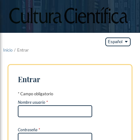
arrow_drop_down
Español
Inicio
/
Entrar
Entrar
* Campo obligatorio
Nombre usuario
*
Contraseña
*