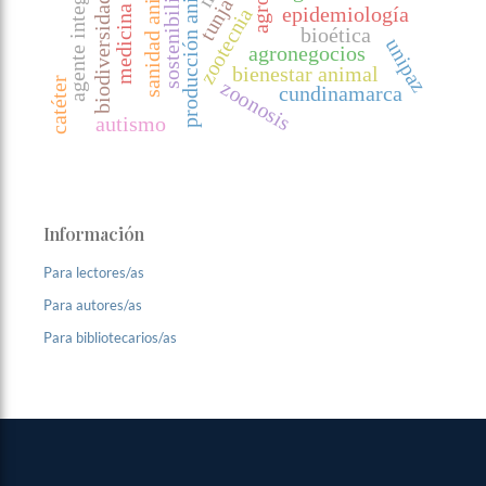
agente integrador
producción animal
sanidad animal
sostenibilidad
biodiversidad
tunja
epidemiología
zootecnia
bioética
unipaz
agronegocios
bienestar animal
catéter
zoonosis
cundinamarca
autismo
Información
Para lectores/as
Para autores/as
Para bibliotecarios/as