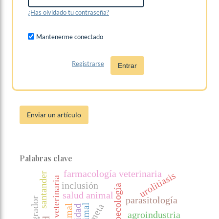
¿Has olvidado tu contraseña?
Mantenerme conectado
Registrarse
Entrar
Enviar un artículo
Palabras clave
farmacología veterinaria
urolitiasis
santander
medicina veterinaria
inclusión
agroecología
salud animal
parasitología
meta
agroindustria