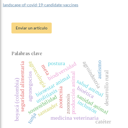
landscape-of-covid-19-candidate-vaccines
Enviar un artículo
Palabras clave
agroecología
agroindustria
postura
autismo
biodiversidad
seguridad alimentaria
meta
desarrollo rural
agronegocios
producción animal
bienestar animal
boyacá (colombia)
salud animal
bioética
zootecnia
urolitiasis
sanidad animal
sostenibilidad
zoonosis
inclusión
santander
tunja
medicina veterinaria
catéter