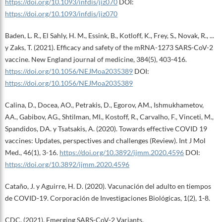
https://doi.org/10.1093/infdis/jiz070
DOI:
https://doi.org/10.1093/infdis/jiz070
Baden, L. R., El Sahly, H. M., Essink, B., Kotloff, K., Frey, S., Novak, R., ...
y Zaks, T. (2021). Efficacy and safety of the mRNA-1273 SARS-CoV-2
vaccine. New England journal of medicine, 384(5), 403-416.
https://doi.org/10.1056/NEJMoa2035389
DOI:
https://doi.org/10.1056/NEJMoa2035389
Calina, D., Docea, AO., Petrakis, D., Egorov, AM., Ishmukhametov,
AA., Gabibov, AG., Shtilman, MI., Kostoff, R., Carvalho, F., Vinceti, M.,
Spandidos, DA. y Tsatsakis, A. (2020). Towards effective COVID 19
vaccines: Updates, perspectives and challenges (Review). Int J Mol
Med., 46(1), 3-16.
https://doi.org/10.3892/ijmm.2020.4596
DOI:
https://doi.org/10.3892/ijmm.2020.4596
Cataño, J. y Aguirre, H. D. (2020). Vacunación del adulto en tiempos
de COVID-19. Corporación de Investigaciones Biológicas, 1(2), 1-8.
CDC. (2021). Emerging SARS-CoV-2 Variants.