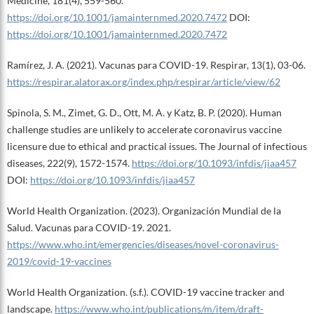
Medicine, 181(4), 559-560.
https://doi.org/10.1001/jamainternmed.2020.7472
DOI:
https://doi.org/10.1001/jamainternmed.2020.7472
Ramírez, J. A. (2021). Vacunas para COVID-19. Respirar, 13(1), 03-06.
https://respirar.alatorax.org/index.php/respirar/article/view/62
Spinola, S. M., Zimet, G. D., Ott, M. A. y Katz, B. P. (2020). Human
challenge studies are unlikely to accelerate coronavirus vaccine
licensure due to ethical and practical issues. The Journal of infectious
diseases, 222(9), 1572-1574.
https://doi.org/10.1093/infdis/jiaa457
DOI:
https://doi.org/10.1093/infdis/jiaa457
World Health Organization. (2023). Organización Mundial de la
Salud. Vacunas para COVID-19. 2021.
https://www.who.int/emergencies/diseases/novel-coronavirus-
2019/covid-19-vaccines
World Health Organization. (s.f.). COVID-19 vaccine tracker and
landscape.
https://www.who.int/publications/m/item/draft-