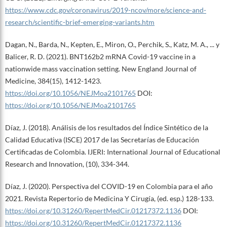
https://www.cdc.gov/coronavirus/2019-ncov/more/science-and-
research/scientific-brief-emerging-variants.htm
Dagan, N., Barda, N., Kepten, E., Miron, O., Perchik, S., Katz, M. A., ... y
Balicer, R. D. (2021). BNT162b2 mRNA Covid-19 vaccine in a
nationwide mass vaccination setting. New England Journal of
Medicine, 384(15), 1412-1423.
https://doi.org/10.1056/NEJMoa2101765
DOI:
https://doi.org/10.1056/NEJMoa2101765
Díaz, J. (2018). Análisis de los resultados del Índice Sintético de la
Calidad Educativa (ISCE) 2017 de las Secretarías de Educación
Certificadas de Colombia. IJERI: International Journal of Educational
Research and Innovation, (10), 334-344.
Díaz, J. (2020). Perspectiva del COVID-19 en Colombia para el año
2021. Revista Repertorio de Medicina Y Cirugía, (ed. esp.) 128-133.
https://doi.org/10.31260/RepertMedCir.01217372.1136
DOI:
https://doi.org/10.31260/RepertMedCir.01217372.1136