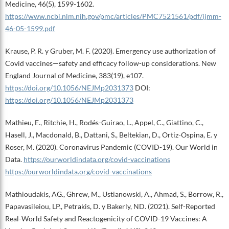
Medicine, 46(5), 1599-1602.
https://www.ncbi.nlm.nih.gov/pmc/articles/PMC7521561/pdf/ijmm-
46-05-1599.pdf
Krause, P. R. y Gruber, M. F. (2020). Emergency use authorization of
Covid vaccines—safety and efficacy follow-up considerations. New
England Journal of Medicine, 383(19), e107.
https://doi.org/10.1056/NEJMp2031373
DOI:
https://doi.org/10.1056/NEJMp2031373
Mathieu, E., Ritchie, H., Rodés-Guirao, L., Appel, C., Giattino, C.,
Hasell, J., Macdonald, B., Dattani, S., Beltekian, D., Ortiz-Ospina, E. y
Roser, M. (2020). Coronavirus Pandemic (COVID-19). Our World in
Data.
https://ourworldindata.org/covid-vaccinations
https://ourworldindata.org/covid-vaccinations
Mathioudakis, AG., Ghrew, M., Ustianowski, A., Ahmad, S., Borrow, R.,
Papavasileiou, LP., Petrakis, D. y Bakerly, ND. (2021). Self-Reported
Real-World Safety and Reactogenicity of COVID-19 Vaccines: A