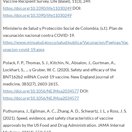
Vaccine Recipient Survey. Life (Basel), 11(3), 249.
https://doi.org/10.3390/life11030249
DOI:
https://doi.org/10.3390/life11030249
Ministerio de Salud y Protección Social de Colombia. (s.f.). Plan de
vacunación nacional contra COVID-19.
https://www.minsalud.gov.co/salud/publica/Vacunacion/Paginas/Vac
unacion-covid-19.aspx
Polack, F. P., Thomas, S. J., Kitchin, N., Absalon, J., Gurtman, A.,
Lockhart, S., ... y Gruber, W. C. (2020). Safety and efficacy of the
BNT162b2 mRNA Covid-19 vaccine. New England journal of
medicine, 383(27), 2603-2615.
https://doi.org/10.1056/NEJMoa2034577
DOI:
https://doi.org/10.1056/NEJMoa2034577
Puthumana, J., Egilman, A. C., Zhang, A. D., Schwartz, J. L. y Ross, J. S.
(2021). Speed, evidence, and safety characteristics of vaccine
approvals by the US Food and Drug Administration. JAMA Internal