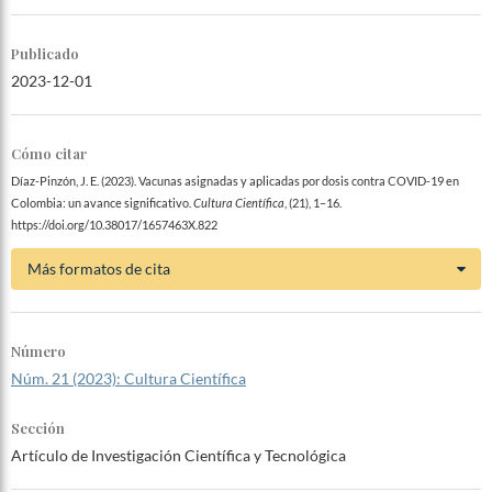
Publicado
2023-12-01
Cómo citar
Díaz-Pinzón, J. E. (2023). Vacunas asignadas y aplicadas por dosis contra COVID-19 en
Colombia: un avance significativo.
Cultura Científica
, (21), 1–16.
https://doi.org/10.38017/1657463X.822
Más formatos de cita
Número
Núm. 21 (2023): Cultura Científica
Sección
Artículo de Investigación Científica y Tecnológica