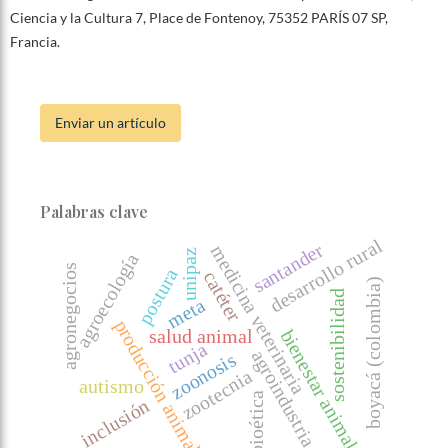
Ciencia y la Cultura 7, Place de Fontenoy, 75352 PARÍS 07 SP,
Francia.
Enviar un artículo
Palabras clave
desarrollo rural
santander
medicina veterinaria
unipaz
agroecología
agronegocios
postura
catéter
boyacá (colombia)
sostenibilidad
meta
producción animal
salud animal
bienestar animal
tunja
agroindustria
zoonosis
zootecnia
autismo
bioética
inclusión