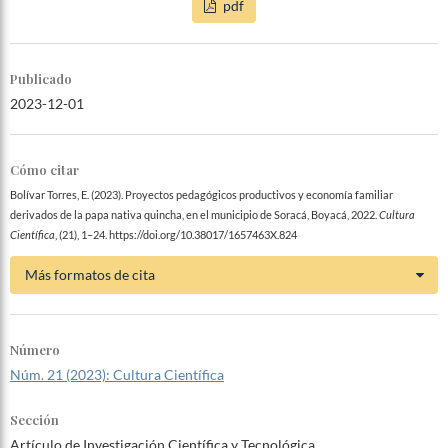
pdf
Publicado
2023-12-01
Cómo citar
Bolívar Torres, E. (2023). Proyectos pedagógicos productivos y economía familiar
derivados de la papa nativa quincha, en el municipio de Soracá, Boyacá, 2022.
Cultura
Científica
, (21), 1–24. https://doi.org/10.38017/1657463X.824
Más formatos de cita
Número
Núm. 21 (2023): Cultura Científica
Sección
Artículo de Investigación Científica y Tecnológica