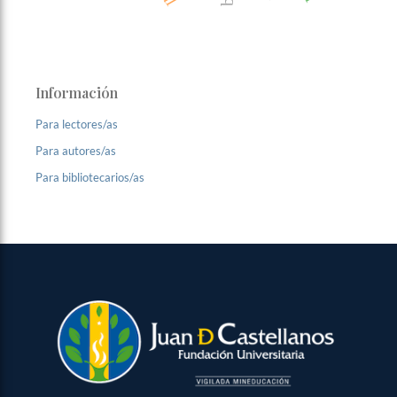
Información
Para lectores/as
Para autores/as
Para bibliotecarios/as