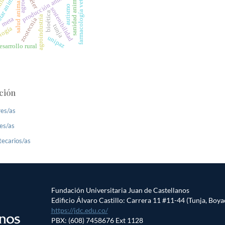
farmacología veterinaria
limentaria
catéter
producción animal
tar animal
sanidad animal
salud animal
autismo
sostenibilidad
bioética
agroindustria
meta
zootecnia
tunja
ología
unipaz
esarrollo rural
ción
res/as
es/as
tecarios/as
Fundación Universitaria Juan de Castellanos
Edificio Álvaro Castillo: Carrera 11 #11-44 (Tunja, Boya
https://jdc.edu.co/
PBX: (608) 7458676 Ext 1128