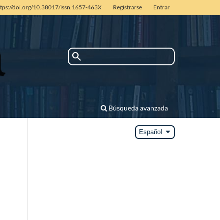
ttps://doi.org/10.38017/issn.1657-463X
Registrarse
Entrar
search
Búsqueda avanzada
arrow_drop_down
Español