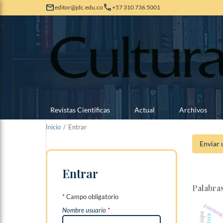
mail
call
editor@jdc.edu.co
+57 310 736 5001
Revistas Científicas
Actual
Archivos
Inicio
/
Entrar
Enviar 
Entrar
Palabras
* Campo obligatorio
zoonos
Nombre usuario
*