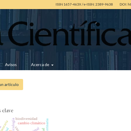
ISSN 1657-463X / e-ISSN: 2389-9638
DOI: h
Avisos
Acerca de
un artículo
 clave
biodiversidad
agroecología
is
cambio climático