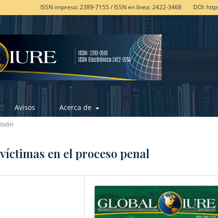
ISSN impreso: 2389-7155 / ISSN en línea: 2422-3468
DOI: htt
Avisos
Acerca de
isión
 víctimas en el proceso penal