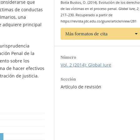
 considerarse que
Botía Bustos, O. (2014). Evolución de los derecho
de las víctimas en el proceso penal.
Global Iure
,
2
,
íctimas de conductas
217–230. Recuperado a partir de
timarios, una
https://revista.jdc.edu.co/giure/article/view/281
e adquiere principal
Más formatos de cita
jurisprudencia
ación Penal de la
Número
ento sobre los
Vol. 2 (2014): Global Iure
rma de hacer efectivos
ración de justicia.
Sección
Artículo de revisión