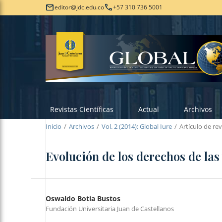
mail
call
editor@jdc.edu.co
+57 310 736 5001
Revistas Científicas
Actual
Archivos
Inicio
/
Archivos
/
Vol. 2 (2014): Global Iure
/
Artículo de rev
Evolución de los derechos de las
Oswaldo Botía Bustos
Fundación Universitaria Juan de Castellanos