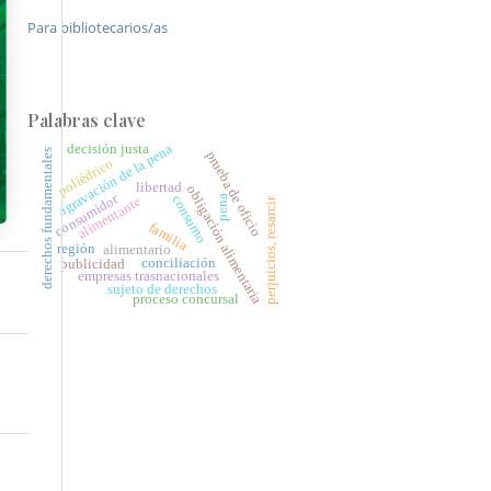
Para bibliotecarios/as
Palabras clave
agravación de la pena
decisión justa
derechos fundamentales
prueba de oficio
poliédrico
libertad
obligación alimentaria
consumidor
consumo
pena
alimentante
perjuicios, resarcir
familia
región
alimentario
conciliación
publicidad
empresas trasnacionales
sujeto de derechos
proceso concursal