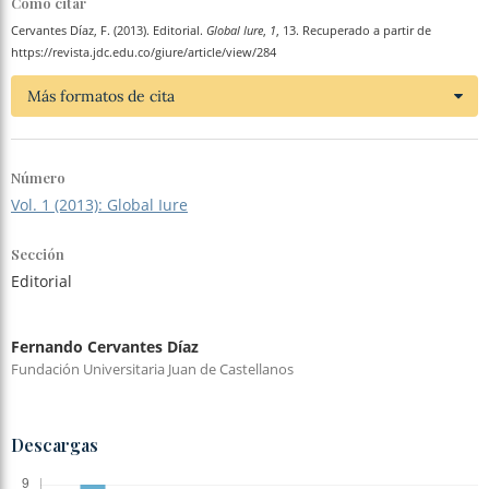
Cómo citar
Cervantes Díaz, F. (2013). Editorial.
Global Iure
,
1
, 13. Recuperado a partir de
https://revista.jdc.edu.co/giure/article/view/284
Más formatos de cita
Número
Vol. 1 (2013): Global Iure
Sección
Editorial
Fernando Cervantes Díaz
Fundación Universitaria Juan de Castellanos
Descargas