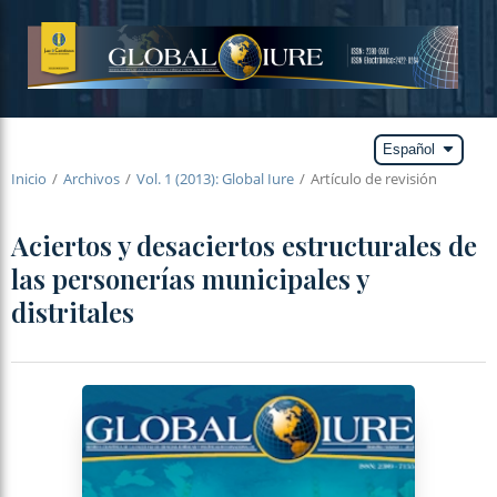
arrow_drop_down
Español
Inicio
/
Archivos
/
Vol. 1 (2013): Global Iure
/
Artículo de revisión
Aciertos y desaciertos estructurales de
las personerías municipales y
distritales