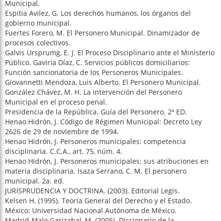
Municipal.
Espitia Avilez, G. Los derechos humanos, los órganos del
gobierno municipal.
Fuertes Forero, M. El Personero Municipal. Dinamizador de
procesos colectivos.
Galvis Ursprumg, E. J. El Proceso Disciplinario ante el Ministerio
Público. Gaviria Díaz, C. Servicios públicos domiciliarios:
Función sancionatoria de los Personeros Municipales.
Giovannetti Mendoza, Luis Alberto. El Personero Municipal.
González Chávez, M. H. La intervención del Personero
Municipal en el proceso penal.
Presidencia de la República. Guía del Personero. 2ª ED.
Henao Hidrón, J. Código de Régimen Municipal: Decreto Ley
2626 de 29 de noviembre de 1994.
Henao Hidrón, J. Personeros municipales: competencia
disciplinaria. C.C.A., art. 75, núm. 4.
Henao Hidrón, J. Personeros municipales: sus atribuciones en
materia disciplinaria. Isaza Serrano, C. M. El personero
municipal. 2a. ed.
JURISPRUDENCIA Y DOCTRINA. (2003). Editorial Legis.
Kelsen H. (1995). Teoría General del Derecho y el Estado.
México: Universidad Nacional Autónoma de México.
Madrid-Malo Garizabal, M. (2005). Diccionario de la