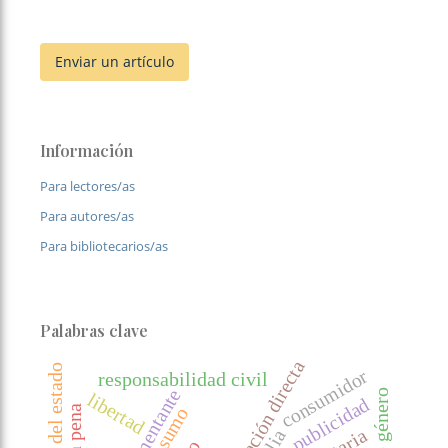
Enviar un artículo
Información
Para lectores/as
Para autores/as
Para bibliotecarios/as
Palabras clave
reparación directa
consumidor
responsabilidad civil
alimentante
libertad
publicidad
consumo