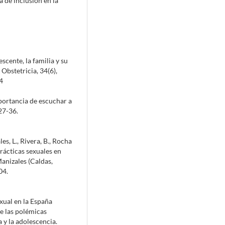
a de inclusión en la
lescente, la familia y su
Obstetricia, 34(6),
4
importancia de escuchar a
 27-36.
les, L., Rivera, B., Rocha
rácticas sexuales en
Manizales (Caldas,
04.
xual en la España
e las polémicas
 y la adolescencia.