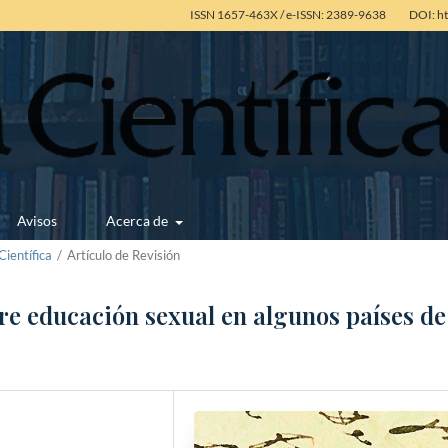
ISSN 1657-463X / e-ISSN: 2389-9638
DOI: h
Avisos
Acerca de
ientífica
/
Artículo de Revisión
re educación sexual en algunos países d