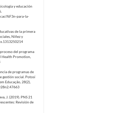
Psicología y educación
6.
ucaci%F3n-para-la-
educativas de la primera
ciales, Niñez y
15x.1313250214
de proceso del programa
al Health Promotion,
4
ciencia de programas de
 gestión social. Potosí
 em Educação, 28(2),
9v28n2.47663
ava, J. (2019). PNS 21
lescentes: Revisión de