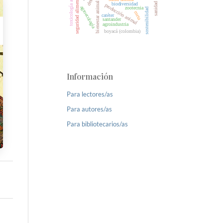
sanidad animal
toxicología animal
seguridad alimentaria
bienestar animal
biodiversidad
producción animal
agroecología
zootecnia
sostenibilidad
meta
catéter
santander
agroindustria
boyacá (colombia)
Información
Para lectores/as
Para autores/as
Para bibliotecarios/as