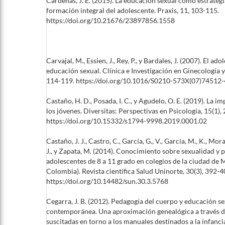
Cárdenas, J. E. (2015). La educación sexual como estrategi
formación integral del adolescente. Praxis, 11, 103-115.
https://doi.org/10.21676/23897856.1558
Carvajal, M., Essien, J., Rey, P., y Bardales, J. (2007). El ado
educación sexual. Clínica e Investigación en Ginecología y 
114-119. https://doi.org/10.1016/S0210-573X(07)74512-
Castaño, H. D., Posada, I. C., y Agudelo, O. E. (2019). La 
los jóvenes. Diversitas: Perspectivas en Psicología, 15(1),
https://doi.org/10.15332/s1794-9998.2019.0001.02
Castaño, J. J., Castro, C., García, G., V., García, M., K., Mora
J., y Zapata, M. (2014). Conocimiento sobre sexualidad y p
adolescentes de 8 a 11 grado en colegios de la ciudad de 
Colombia). Revista científica Salud Uninorte, 30(3), 392-4
https://doi.org/10.14482/sun.30.3.5768
Cegarra, J. B. (2012). Pedagogía del cuerpo y educación se
contemporánea. Una aproximación genealógica a través d
suscitadas en torno a los manuales destinados a la infancia