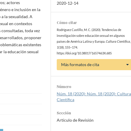
os; actores
2020-12-14
énero e inclusión en la
a la sexualidad. A
Cómo citar
exual en contextos
Rodríguez Castillo, M. C. (2020). Tendencias de
s consultadas, toda vez
investigación sobre educación sexual en algunos
desarrollados, proponer
países de América Latina y Europa.
Cultura Científica
,
roblemáticas existentes
1
(18), 155–174.
ar la educación sexual
https://doi.org/10.38017/1657463X.685
Más formatos de cita
Número
Núm. 18 (2020): Núm. 18 (2020): Cultur
Científica
Sección
Artículo de Revisión