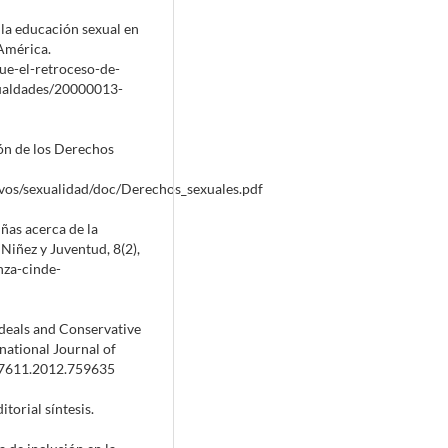
 la educación sexual en
América.
ue-el-retroceso-de-
gualdades/20000013-
ón de los Derechos
ivos/sexualidad/doc/Derechos_sexuales.pdf
iñas acerca de la
Niñez y Juventud, 8(2),
nza-cinde-
Ideals and Conservative
national Journal of
317611.2012.759635
itorial síntesis.