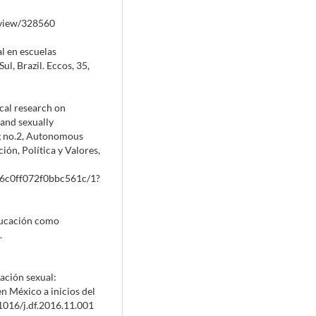
e/view/328560
al en escuelas
l, Brazil. Eccos, 35,
ical research on
 and sexually
ng no.2, Autonomous
ón, Política y Valores,
a6c0ff072f0bbc561c/1?
educación como
.
cación sexual:
en México a inicios del
.1016/j.df.2016.11.001