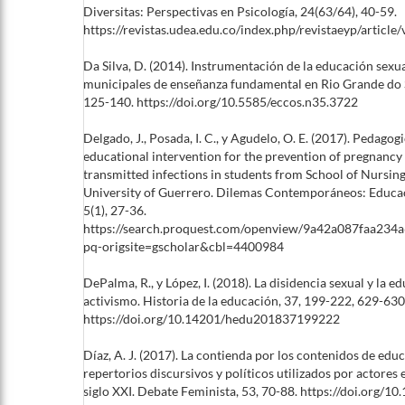
Diversitas: Perspectivas en Psicología, 24(63/64), 40-59.
https://revistas.udea.edu.co/index.php/revistaeyp/articl
Da Silva, D. (2014). Instrumentación de la educación sexu
municipales de enseñanza fundamental en Rio Grande do Su
125-140. https://doi.org/10.5585/eccos.n35.3722
Delgado, J., Posada, I. C., y Agudelo, O. E. (2017). Pedagog
educational intervention for the prevention of pregnancy
transmitted infections in students from School of Nursi
University of Guerrero. Dilemas Contemporáneos: Educaci
5(1), 27-36.
https://search.proquest.com/openview/9a42a087faa234
pq-origsite=gscholar&cbl=4400984
DePalma, R., y López, I. (2018). La disidencia sexual y la 
activismo. Historia de la educación, 37, 199-222, 629-630
https://doi.org/10.14201/hedu201837199222
Díaz, A. J. (2017). La contienda por los contenidos de edu
repertorios discursivos y políticos utilizados por actores 
siglo XXI. Debate Feminista, 53, 70-88. https://doi.org/10