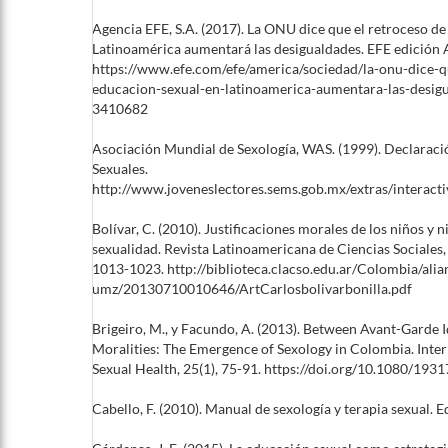
Agencia EFE, S.A. (2017). La ONU dice que el retroceso de
Latinoamérica aumentará las desigualdades. EFE edición 
https://www.efe.com/efe/america/sociedad/la-onu-dice-q
educacion-sexual-en-latinoamerica-aumentara-las-desi
3410682
Asociación Mundial de Sexología, WAS. (1999). Declaraci
Sexuales.
http://www.joveneslectores.sems.gob.mx/extras/interact
Bolívar, C. (2010). Justificaciones morales de los niños y n
sexualidad. Revista Latinoamericana de Ciencias Sociales, 
1013-1023. http://biblioteca.clacso.edu.ar/Colombia/alia
umz/20130710010646/ArtCarlosbolivarbonilla.pdf
Brigeiro, M., y Facundo, A. (2013). Between Avant-Garde 
Moralities: The Emergence of Sexology in Colombia. Inter
Sexual Health, 25(1), 75-91. https://doi.org/10.1080/19
Cabello, F. (2010). Manual de sexología y terapia sexual. Ed