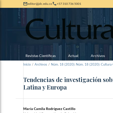
mail
call
editor@jdc.edu.co
+57 310 736 5001
Revistas Científicas
Actual
Archivos
Inicio
/
Archivos
/
Núm. 18 (2020): Núm. 18 (2020): Cultura C
Tendencias de investigación sob
Latina y Europa
María Camila Rodríguez Castillo