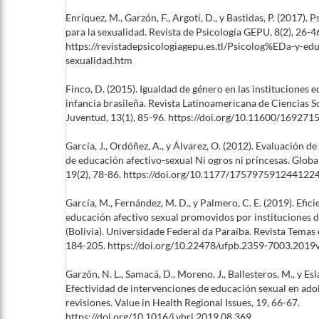
Enríquez, M., Garzón, F., Argoti, D., y Bastidas, P. (2017). 
para la sexualidad. Revista de Psicología GEPU, 8(2), 26-4
https://revistadepsicologiagepu.es.tl/Psicolog%EDa-y-ed
sexualidad.htm
Finco, D. (2015). Igualdad de género en las instituciones 
infancia brasileña. Revista Latinoamericana de Ciencias So
Juventud, 13(1), 85-96. https://doi.org/10.11600/16927
García, J., Ordóñez, A., y Álvarez, O. (2012). Evaluación 
de educación afectivo-sexual Ni ogros ni princesas. Glob
19(2), 78-86. https://doi.org/10.1177/175797591244122
García, M., Fernández, M. D., y Palmero, C. E. (2019). Efi
educación afectivo sexual promovidos por instituciones de
(Bolivia). Universidade Federal da Paraíba. Revista Temas
184-205. https://doi.org/10.22478/ufpb.2359-7003.201
Garzón, N. L., Samacá, D., Moreno, J., Ballesteros, M., y Esl
Efectividad de intervenciones de educación sexual en ado
revisiones. Value in Health Regional Issues, 19, 66-67.
https://doi.org/10.1016/j.vhri.2019.08.369