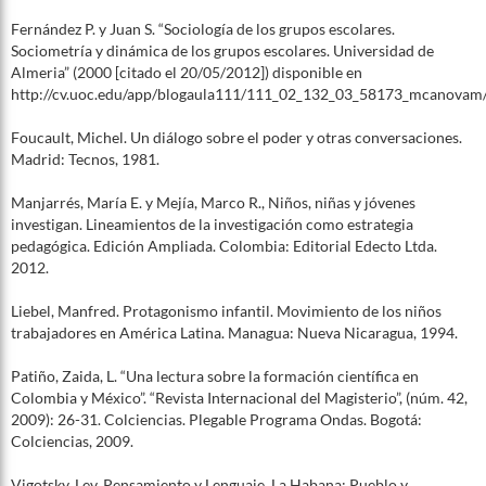
Fernández P. y Juan S. “Sociología de los grupos escolares.
Sociometría y dinámica de los grupos escolares. Universidad de
Almeria” (2000 [citado el 20/05/2012]) disponible en
http://cv.uoc.edu/app/blogaula111/111_02_132_03_58173_mcanovam/f
Foucault, Michel. Un diálogo sobre el poder y otras conversaciones.
Madrid: Tecnos, 1981.
Manjarrés, María E. y Mejía, Marco R., Niños, niñas y jóvenes
investigan. Lineamientos de la investigación como estrategia
pedagógica. Edición Ampliada. Colombia: Editorial Edecto Ltda.
2012.
Liebel, Manfred. Protagonismo infantil. Movimiento de los niños
trabajadores en América Latina. Managua: Nueva Nicaragua, 1994.
Patiño, Zaida, L. “Una lectura sobre la formación científica en
Colombia y México”. “Revista Internacional del Magisterio”, (núm. 42,
2009): 26-31. Colciencias. Plegable Programa Ondas. Bogotá:
Colciencias, 2009.
Vigotsky, Lev. Pensamiento y Lenguaje. La Habana: Pueblo y