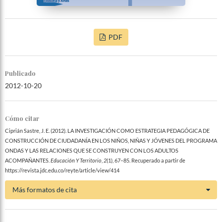
PDF
Publicado
2012-10-20
Cómo citar
Ciprián Sastre, J. E. (2012). LA INVESTIGACIÓN COMO ESTRATEGIA PEDAGÓGICA DE
CONSTRUCCIÓN DE CIUDADANÍA EN LOS NIÑOS, NIÑAS Y JÓVENES DEL PROGRAMA
ONDAS Y LAS RELACIONES QUE SE CONSTRUYEN CON LOS ADULTOS
ACOMPAÑANTES.
Educación Y Territorio
,
2
(1), 67–85. Recuperado a partir de
https://revista.jdc.edu.co/reyte/article/view/414
Más formatos de cita