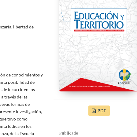
nzaría, libertad de
ción de conocimientos y
inita posibilidad de
 de incurrir en los
a través de las
nuevas formas de
PDF
resente investigación,
a que tuvo como
nta lúdica en los
Publicado
nza, de la Escuela