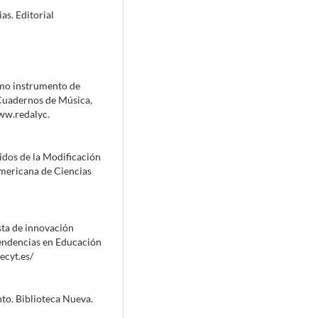
as. Editorial
omo instrumento de
 Cuadernos de Música,
www.redalyc.
tidos de la Modificación
americana de Ciencias
sta de innovación
Tendencias en Educación
ecyt.es/
to. Biblioteca Nueva.