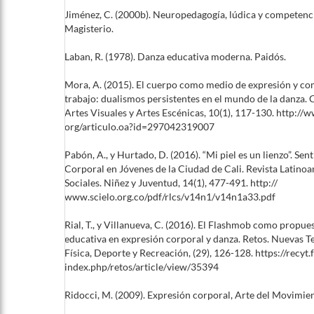
Jiménez, C. (2000b). Neuropedagogía, lúdica y competenci
Magisterio.
Laban, R. (1978). Danza educativa moderna. Paidós.
Mora, A. (2015). El cuerpo como medio de expresión y c
trabajo: dualismos persistentes en el mundo de la danza.
Artes Visuales y Artes Escénicas, 10(1), 117-130. http://
org/articulo.oa?id=297042319007
Pabón, A., y Hurtado, D. (2016). “Mi piel es un lienzo”. Sen
Corporal en Jóvenes de la Ciudad de Cali. Revista Latino
Sociales. Niñez y Juventud, 14(1), 477-491. http://
www.scielo.org.co/pdf/rlcs/v14n1/v14n1a33.pdf
Rial, T., y Villanueva, C. (2016). El Flashmob como propue
educativa en expresión corporal y danza. Retos. Nuevas 
Física, Deporte y Recreación, (29), 126-128. https://recyt.f
index.php/retos/article/view/35394
Ridocci, M. (2009). Expresión corporal, Arte del Movimien