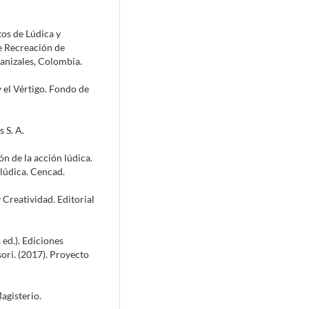
tos de Lúdica y
e Recreación de
anizales, Colombia.
y el Vértigo. Fondo de
 S. A.
ón de la acción lúdica.
 lúdica. Cencad.
y Creatividad. Editorial
 ed.). Ediciones
ori. (2017). Proyecto
agisterio.