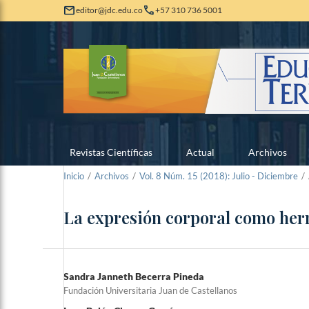
mail
call
editor@jdc.edu.co
+57 310 736 5001
Revistas Científicas
Actual
Archivos
Inicio
/
Archivos
/
Vol. 8 Núm. 15 (2018): Julio - Diciembre
/
La expresión corporal como herr
Sandra Janneth Becerra Pineda
Fundación Universitaria Juan de Castellanos