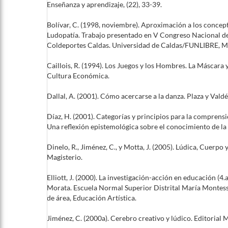
Enseñanza y aprendizaje, (22), 33-39.
Bolívar, C. (1998, noviembre). Aproximación a los concep
Ludopatía. Trabajo presentado en V Congreso Nacional d
Coldeportes Caldas. Universidad de Caldas/FUNLIBRE, M
Caillois, R. (1994). Los Juegos y los Hombres. La Máscara 
Cultura Económica.
Dallal, A. (2001). Cómo acercarse a la danza. Plaza y Valdés
Díaz, H. (2001). Categorías y principios para la comprensi
Una reflexión epistemológica sobre el conocimiento de la
Dinelo, R., Jiménez, C., y Motta, J. (2005). Lúdica, Cuerpo 
Magisterio.
Elliott, J. (2000). La investigación-acción en educación (4.a
Morata. Escuela Normal Superior Distrital María Montess
de área, Educación Artística.
Jiménez, C. (2000a). Cerebro creativo y lúdico. Editorial M