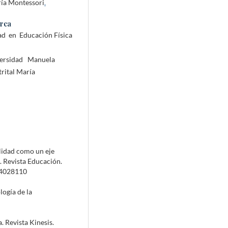
ría Montessori
.
rca
ad en Educación Física
iversidad Manuela
trital María
alidad como un eje
. Revista Educación.
=44028110
logía de la
. Revista Kinesis.