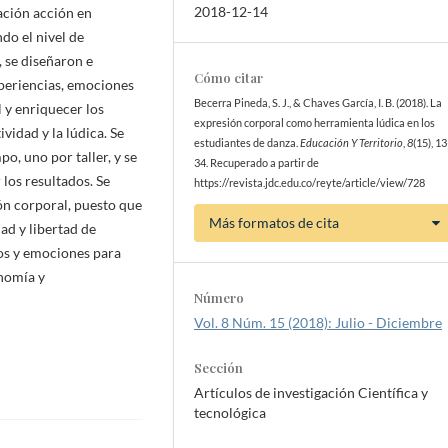
2018-12-14
ación acción en
do el nivel de
 se diseñaron e
Cómo citar
xperiencias, emociones
Becerra Pineda, S. J., & Chaves García, I. B. (2018). La
l y enriquecer los
expresión corporal como herramienta lúdica en los
vidad y la lúdica. Se
estudiantes de danza.
Educación Y Territorio
,
8
(15), 1
o, uno por taller, y se
34. Recuperado a partir de
los resultados. Se
https://revista.jdc.edu.co/reyte/article/view/728
ón corporal, puesto que
Más formatos de cita
ad y libertad de
tos y emociones para
nomía y
Número
Vol. 8 Núm. 15 (2018): Julio - Diciembre
Sección
Artículos de investigación Científica y
tecnológica