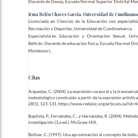
Docente de Danza, Escuela Normal Superior Distrital Ma
Irma Belén Chaves García,
Universidad de Cundinama
Licenciada en Ciencias de la Educación con especialid
Recreación y Deportes, Universidad de Cundinamarca.
Especialista en Educación y Orientación Sexual, Un
Beltrán. Docente de educación física, Escuela Normal Dis
Montessori.
Citas
Arguedas, C. (2004). La expresión corporal y la transvers
metodológico construido a partir de la expresión artística
28(1), 123-131. https://www.redalyc.org/articulo.oa?id
Baptista, P., Fernández, C., y Hernández, R. (2004). Metodo
investigación (3.a ed.). McGraw-Hill.
Bolívar, C. (1997). Una aproximación al concepto de lúdica