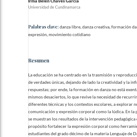
Irma Belén Chaves García
Universidad de Cundinamarca
Palabras clave:
danza libre, danza creativa, formación da
expresión, movimiento cotidiano
Resumen
La educación se ha centrado en la trasmisión y reproduc
de verdades únicas, dejando de lado la creatividad y la inf
respuestas; por ende, la formación en danza no está exenta
mismos desaciertos, lo que revive la necesidad de recurrir 
diferentes técnicas y los contextos escolares, a explorar 
comunicación y expresión corporal como la lúdica. En la p
se muestran los resultados de la intervención pedagógic
propósito fortalecer la expresión corporal como herramie
estudiantes del grado décimo de la materia Lenguaje de Da