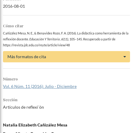
2016-08-01
Cómo citar
Cañizález Mesa, N. E., & Benavides Rozo, F. A. (2016). La didáctica como herramienta de la
reflexión docente.
Educación Y Territorio
,
6
(11), 105–145. Recuperado a partir de
https://revista.jdc.edu.co/reyte/article/view/48
Más formatos de cita
Número
Vol. 6 Núm. 11 (2016): Julio - Diciembre
Sección
Artículos de reflexi´ón
Natalia Elizabeth Cañizález Mesa