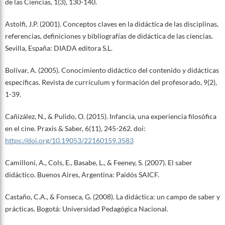
de las Ciencias, 1(3), 130-140.
Astolfi, J.P. (2001). Conceptos claves en la didáctica de las disciplinas,
referencias, definiciones y bibliografías de didáctica de las ciencias.
Sevilla, España: DIADA editora S.L.
Bolívar, A. (2005). Conocimiento didáctico del contenido y didácticas
específicas. Revista de currículum y formación del profesorado, 9(2),
1-39.
Cañizález, N., & Pulido, O. (2015). Infancia, una experiencia filosófica
en el cine. Praxis & Saber, 6(11), 245-262. doi:
https://doi.org/10.19053/22160159.3583
Camilloni, A., Cols, E., Basabe, L., & Feeney, S. (2007). El saber
didáctico. Buenos Aires, Argentina: Paidós SAICF.
Castaño, C.A., & Fonseca, G. (2008). La didáctica: un campo de saber y
prácticas. Bogotá: Universidad Pedagógica Nacional.