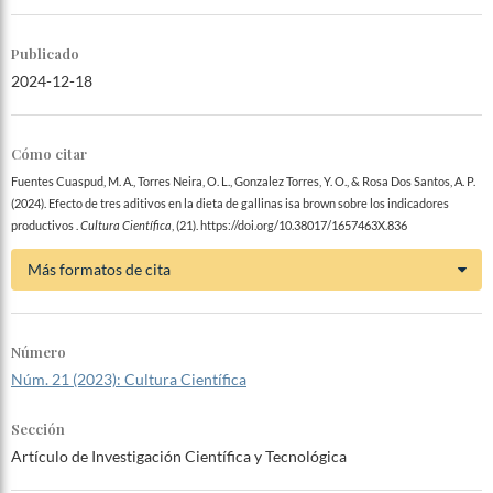
Publicado
2024-12-18
Cómo citar
Fuentes Cuaspud, M. A., Torres Neira, O. L., Gonzalez Torres, Y. O., & Rosa Dos Santos, A. P.
(2024). Efecto de tres aditivos en la dieta de gallinas isa brown sobre los indicadores
productivos .
Cultura Científica
, (21). https://doi.org/10.38017/1657463X.836
Más formatos de cita
Número
Núm. 21 (2023): Cultura Científica
Sección
Artículo de Investigación Científica y Tecnológica