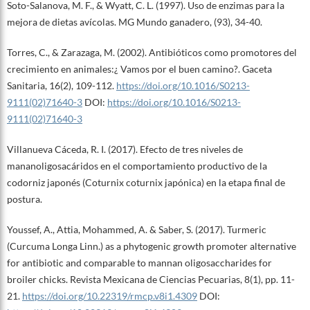
Soto-Salanova, M. F., & Wyatt, C. L. (1997). Uso de enzimas para la
mejora de dietas avícolas. MG Mundo ganadero, (93), 34-40.
Torres, C., & Zarazaga, M. (2002). Antibióticos como promotores del
crecimiento en animales:¿ Vamos por el buen camino?. Gaceta
Sanitaria, 16(2), 109-112.
https://doi.org/10.1016/S0213-
9111(02)71640-3
DOI:
https://doi.org/10.1016/S0213-
9111(02)71640-3
Villanueva Cáceda, R. I. (2017). Efecto de tres niveles de
mananoligosacáridos en el comportamiento productivo de la
codorniz japonés (Coturnix coturnix japónica) en la etapa final de
postura.
Youssef, A., Attia, Mohammed, A. & Saber, S. (2017). Turmeric
(Curcuma Longa Linn.) as a phytogenic growth promoter alternative
for antibiotic and comparable to mannan oligosaccharides for
broiler chicks. Revista Mexicana de Ciencias Pecuarias, 8(1), pp. 11-
21.
https://doi.org/10.22319/rmcp.v8i1.4309
DOI: