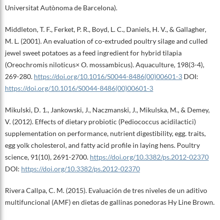
Universitat Autònoma de Barcelona).
Middleton, T. F., Ferket, P. R., Boyd, L. C., Daniels, H. V., & Gallagher,
M. L. (2001). An evaluation of co-extruded poultry silage and culled
jewel sweet potatoes as a feed ingredient for hybrid tilapia
(Oreochromis niloticus× O. mossambicus). Aquaculture, 198(3-4),
269-280.
https://doi.org/10.1016/S0044-8486(00)00601-3
DOI:
https://doi.org/10.1016/S0044-8486(00)00601-3
Mikulski, D. 1., Jankowski, J., Naczmanski, J., Mikulska, M., & Demey,
V. (2012). Effects of dietary probiotic (Pediococcus acidilactici)
supplementation on performance, nutrient digestibility, egg. traits,
egg yolk cholesterol, and fatty acid profile in laying hens. Poultry
science, 91(10), 2691-2700.
https://doi.org/10.3382/ps.2012-02370
DOI:
https://doi.org/10.3382/ps.2012-02370
Rivera Callpa, C. M. (2015). Evaluación de tres niveles de un aditivo
multifuncional (AMF) en dietas de gallinas ponedoras Hy Line Brown.