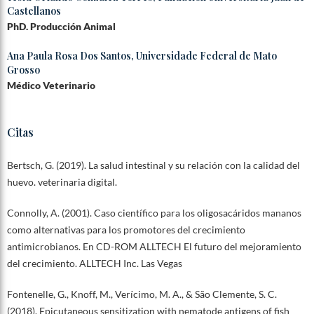
Castellanos
PhD. Producción Animal
Ana Paula Rosa Dos Santos,
Universidade Federal de Mato
Grosso
Médico Veterinario
Citas
Bertsch, G. (2019). La salud intestinal y su relación con la calidad del
huevo. veterinaria digital.
Connolly, A. (2001). Caso científico para los oligosacáridos mananos
como alternativas para los promotores del crecimiento
antimicrobianos. En CD-ROM ALLTECH El futuro del mejoramiento
del crecimiento. ALLTECH Inc. Las Vegas
Fontenelle, G., Knoff, M., Verícimo, M. A., & São Clemente, S. C.
(2018). Epicutaneous sensitization with nematode antigens of fish