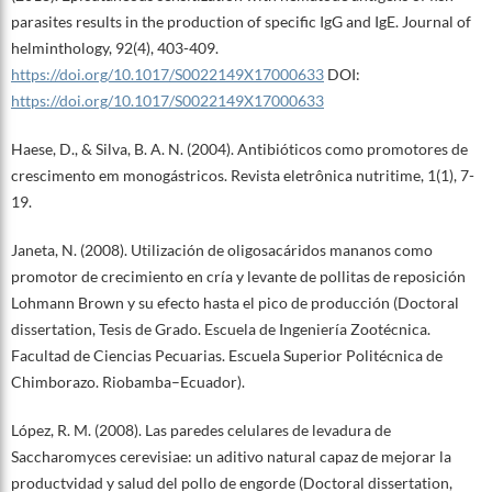
parasites results in the production of specific IgG and IgE. Journal of
helminthology, 92(4), 403-409.
https://doi.org/10.1017/S0022149X17000633
DOI:
https://doi.org/10.1017/S0022149X17000633
Haese, D., & Silva, B. A. N. (2004). Antibióticos como promotores de
crescimento em monogástricos. Revista eletrônica nutritime, 1(1), 7-
19.
Janeta, N. (2008). Utilización de oligosacáridos mananos como
promotor de crecimiento en cría y levante de pollitas de reposición
Lohmann Brown y su efecto hasta el pico de producción (Doctoral
dissertation, Tesis de Grado. Escuela de Ingeniería Zootécnica.
Facultad de Ciencias Pecuarias. Escuela Superior Politécnica de
Chimborazo. Riobamba–Ecuador).
López, R. M. (2008). Las paredes celulares de levadura de
Saccharomyces cerevisiae: un aditivo natural capaz de mejorar la
productvidad y salud del pollo de engorde (Doctoral dissertation,