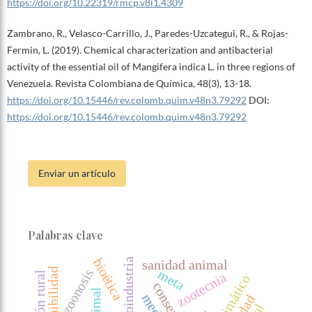
https://doi.org/10.22319/rmcp.v8i1.4309
Zambrano, R., Velasco-Carrillo, J., Paredes-Uzcategui, R., & Rojas-
Fermin, L. (2019). Chemical characterization and antibacterial
activity of the essential oil of Mangifera indica L. in three regions of
Venezuela. Revista Colombiana de Química, 48(3), 13-18.
https://doi.org/10.15446/rev.colomb.quim.v48n3.79292
DOI:
https://doi.org/10.15446/rev.colomb.quim.v48n3.79292
Enviar un artículo
Palabras clave
bioética
agroindustria
sanidad animal
zoonosis
sostenibilidad
meta
zootecnia
extensión rural