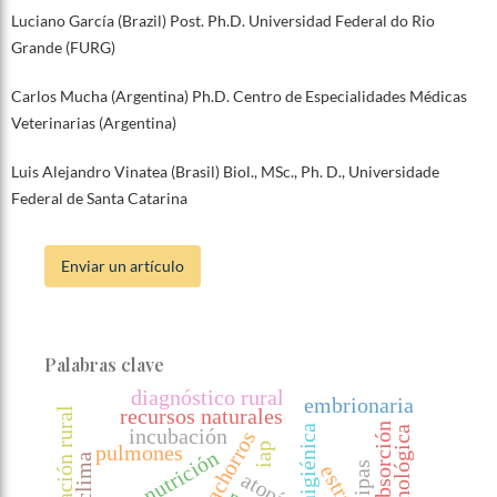
Luciano García (Brazil) Post. Ph.D. Universidad Federal do Rio
Grande (FURG)
Carlos Mucha (Argentina) Ph.D. Centro de Especialidades Médicas
Veterinarias (Argentina)
Luis Alejandro Vinatea (Brasil) Biol., MSc., Ph. D., Universidade
Federal de Santa Catarina
Enviar un artículo
Palabras clave
diagnóstico rural
embrionaria
recursos naturales
planeación rural
reabsorción
incubación
cachorros
iap
pulmones
nutrición
clima
sipas
atopía