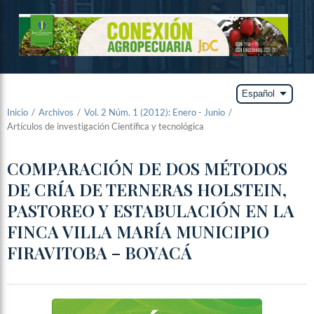
arrow_drop_down
Español
Inicio
/
Archivos
/
Vol. 2 Núm. 1 (2012): Enero - Junio
/
Artículos de investigación Científica y tecnológica
COMPARACIÓN DE DOS MÉTODOS
DE CRÍA DE TERNERAS HOLSTEIN,
PASTOREO Y ESTABULACIÓN EN LA
FINCA VILLA MARÍA MUNICIPIO
FIRAVITOBA – BOYACÁ