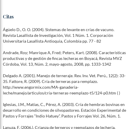
Citas
Ágüelo D., O. O. (2004). Sistemas de levante en crías de vacuno.
Revista Lasallista de Investigación, Vol. 1 Núm. 1. Corporación
Universitaria Lasallista Antioquia, Colombia pp. 77 - 82
Andrade, Roy; Manrique A, Fred; Peters, Kart. (2008). Características
productivas y de gestión de fincas lecheras en Boyacá, Revista MVZ
Córdoba, Vol. 13, Núm. 2, mayo-agosto, 2008, pp. 1333-1342
Delgado A. (2001). Manejo de terneraje. Rev. Inv. Vet. Perú., 12(2): 33-
35. Fattore, R. (2009). Cría de terneras para remplazo.
http://www.engormix.com/MA-ganaderia-
leche/manejo/articulos/cría-terneras-reemplazo-t5/124-p0.htm ( )
Iglesias, J.M., Matías, C., Pérez, A. (2003). Cría de hembras bovinas en
desarrollo en condiciones de silvopastoreo. Estación Experimental de
Pastos y Forrajes “Indio Hatuey”. Pastos y Forrajes Vol. 26, Núm. 1.
Lanuza, F. (2006.). Crianza de terneros y reemplazos de lechería.