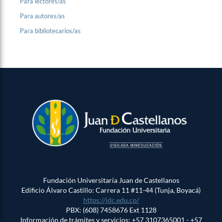
Para lectores/as
Para autores/as
Para bibliotecarios/as
Fundación Universitaria Juan de Castellanos
Edificio Álvaro Castillo: Carrera 11 #11-44 (Tunja, Boyacá)
https://jdc.edu.co/
PBX: (608) 7458676 Ext 1128
Información de trámites y servicios: +57 3107365001 - +57