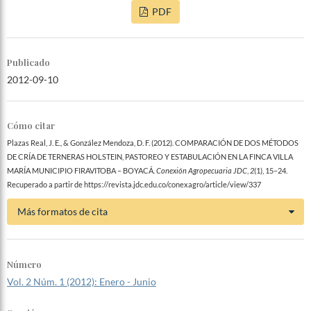
PDF
Publicado
2012-09-10
Cómo citar
Plazas Real, J. E., & González Mendoza, D. F. (2012). COMPARACIÓN DE DOS MÉTODOS
DE CRÍA DE TERNERAS HOLSTEIN, PASTOREO Y ESTABULACIÓN EN LA FINCA VILLA
MARÍA MUNICIPIO FIRAVITOBA – BOYACÁ.
Conexión Agropecuaria JDC
,
2
(1), 15–24.
Recuperado a partir de https://revista.jdc.edu.co/conexagro/article/view/337
Más formatos de cita
Número
Vol. 2 Núm. 1 (2012): Enero - Junio