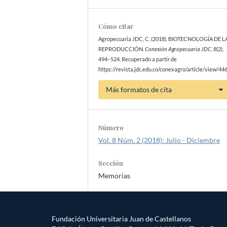
Cómo citar
Agropecuaria JDC, C. (2018). BIOTECNOLOGÍA DE L
REPRODUCCIÓN.
Conexión Agropecuaria JDC
,
8
(2),
494–524. Recuperado a partir de
https://revista.jdc.edu.co/conexagro/article/view/44
Más formatos de cita
Número
Vol. 8 Núm. 2 (2018): Julio - Diciembre
Sección
Memorias
Fundación Universitaria Juan de Castellanos