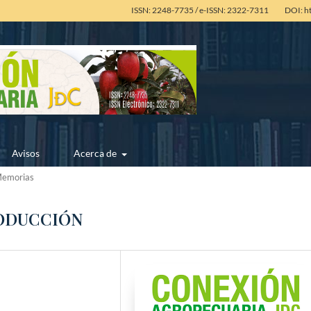
ISSN: 2248-7735 / e-ISSN: 2322-7311
DOI: h
Avisos
Acerca de
emorias
RODUCCIÓN