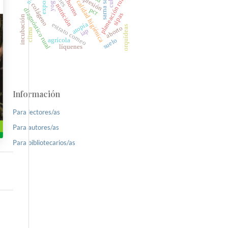
cachorros
planeación rural
yogur
calidad higiénica
colágeno
nutrición
pcr
diagnóstico rural
sipas
incubación
atopía
estrato corneo
orquídeas
aborto
clima
iap
agrícola
suelo
líquenes
Información
Para lectores/as
Para autores/as
Para bibliotecarios/as