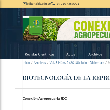
mail
call
editor@jdc.edu.co
+57 310 736 5001
Revistas Científicas
Actual
Archivos
Inicio
/
Archivos
/
Vol. 8 Núm. 2 (2018): Julio - Diciembre
/
M
BIOTECNOLOGÍA DE LA REP
Conexión Agropecuaria JDC