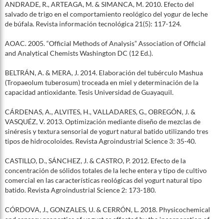
ANDRADE, R., ARTEAGA, M. & SIMANCA, M. 2010. Efecto del
salvado de trigo en el comportamiento reológico del yogur de leche
de búfala. Revista información tecnológica 21(5): 117-124.
AOAC. 2005. “Official Methods of Analysis” Association of Official
and Analytical Chemists Washington DC (12 Ed.).
BELTRÁN, A. & MERA, J. 2014. Elaboración del tubérculo Mashua
(Tropaeolum tuberosum) troceada en miel y determinación de la
capacidad antioxidante. Tesis Universidad de Guayaquil.
CÁRDENAS, A., ALVITES, H., VALLADARES, G., OBREGÓN, J. &
VASQUÉZ, V. 2013. Optimización mediante diseño de mezclas de
sinéresis y textura sensorial de yogurt natural batido utilizando tres
tipos de hidrocoloides. Revista Agroindustrial Science 3: 35-40.
CASTILLO, D., SÁNCHEZ, J. & CASTRO, P. 2012. Efecto de la
concentración de sólidos totales de la leche entera y tipo de cultivo
comercial en las características reológicas del yogurt natural tipo
batido. Revista Agroindustrial Science 2: 173-180.
CÓRDOVA, J., GONZALES, U. & CERRÓN, L. 2018. Physicochemical