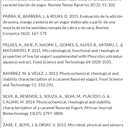
caracterización de yogur. Revista Temas Agrarios 20 (1): 91-102.
PARRA, R., BARRERA, L. & ROJAS, D. 2015. Evaluación de la adición
de avena, mango y estevia en un yogur elaborado a partir de una
mezcla de leche semidescremada de cabra y de vaca, Revista
Corpoica 16(2): 167-179.
PELAES, A., AKIE, P., NAOMI, L., GOMES, S., ALVES, B., VATARU, C. &
MATUMOTO, P. 2015. Microbiological, functional and rheological
properties of low fat yogurt supplemented with Pleurotus ostreatus
aqueous extract. Food Science and Technology 64:1028-1035.
RAMÍREZ, M. & VÉLEZ, J. 2013. Physicochemical, rheological and
stability characterization of a caramel ﬂavored yogurt. Food Science
and Technology 51: 233-241.
SILVA, B., RESENDE, S., SOUZA, A., SILVA, M., PLÁCIDO, G. &
CALIARI, M. 2014. Physicochemical, rheological and stability
characterization of a caramel ﬂavored Yogurt. African Journal
Biotechnology 13(37): 3797-3804.
ZARE, F., BOYE, J. & ORSAT, V. 2011. Microbial, physical and sensory