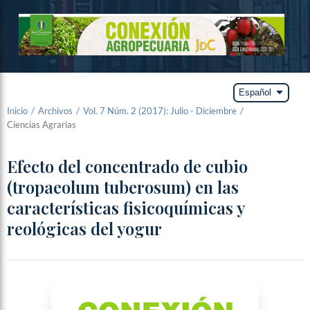
arrow_drop_down
Español
Inicio
/
Archivos
/
Vol. 7 Núm. 2 (2017): Julio - Diciembre
/
Ciencias Agrarias
Efecto del concentrado de cubio
(tropaeolum tuberosum) en las
características fisicoquímicas y
reológicas del yogur