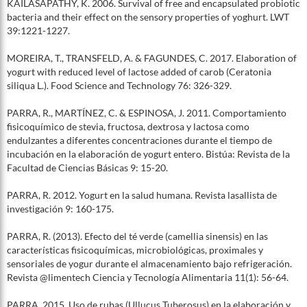
KAILASAPATHY, K. 2006. Survival of free and encapsulated probiotic
bacteria and their effect on the sensory properties of yoghurt. LWT
39:1221-1227.
MOREIRA, T., TRANSFELD, A. & FAGUNDES, C. 2017. Elaboration of
yogurt with reduced level of lactose added of carob (Ceratonia
siliqua L.). Food Science and Technology 76: 326-329.
PARRA, R., MARTÍNEZ, C. & ESPINOSA, J. 2011. Comportamiento
fisicoquímico de stevia, fructosa, dextrosa y lactosa como
endulzantes a diferentes concentraciones durante el tiempo de
incubación en la elaboración de yogurt entero. Bistúa: Revista de la
Facultad de Ciencias Básicas 9: 15-20.
PARRA, R. 2012. Yogurt en la salud humana. Revista lasallista de
investigación 9: 160-175.
PARRA, R. (2013). Efecto del té verde (camellia sinensis) en las
características fisicoquímicas, microbiológicas, proximales y
sensoriales de yogur durante el almacenamiento bajo refrigeración.
Revista @limentech Ciencia y Tecnología Alimentaria 11(1): 56-64.
PARRA. 2015. Uso de rubas (Ullucus Tuberosus) en la elaboración y