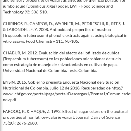
and sensory properties of yogurt as affected by the incorporation of
jumbo squid (Dosidicus gigas) poder. LWT - Food Science and
Technology 93: 506-510.
CHIRINOS, R., CAMPOS, D., WARNIER, M., PEDRESCHI, R., REES, J.
& LARONDELLE, Y. 2008. Antioxidant properties of mashua
(Tropaeolum tuberosum) phenolic extracts against using biological in
vitro assays. Food Chemistry 111: 98-105.
CHABUR, M. 2012. Evaluación del efecto de liofilizado de cubios
(Tropaeolum tuberosum) en las poblaciones microbianas de suelo
como estrategia de manejo de rhizoctoniasis en cultivo de papa.
Universidad Nacional de Colombia. Tesis. Colombia.
ENSIN. 2015. Gobierno presenta Encuesta Nacional de Situación
Nutricional de Colombia. Julio 12 de 2018. Recuperadao de http://
www.icbf.gov.co/portal/page/portal/Descargas1/Prensa1/Comunicad
nov.pdf
FAROOQ, K. & HAQUE, Z. 1992. Effect of sugar esters on the textural
properties of nonfat low-calorie yogurt. Journal Dairy of Science
75(10): 2676-2680.