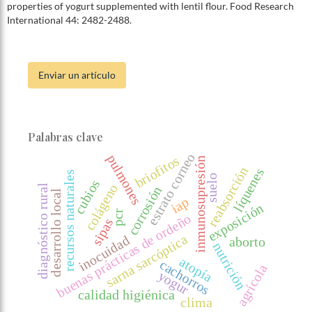
properties of yogurt supplemented with lentil flour. Food Research
International 44: 2482-2488.
Enviar un artículo
Palabras clave
estrato corneo
pulmones
briofitos
inmunosupresión
reabsorción
líquenes
recursos naturales
suelo
cubios
colágeno
diagnóstico rural
corrosión
desarrollo local
iap
exposición
pcr
buenas prácticas de ordeño
sipas
sarna sarcóptica
inocuidad
aborto
nutrición
atopía
cachorros
agrícola
yogur
calidad higiénica
clima