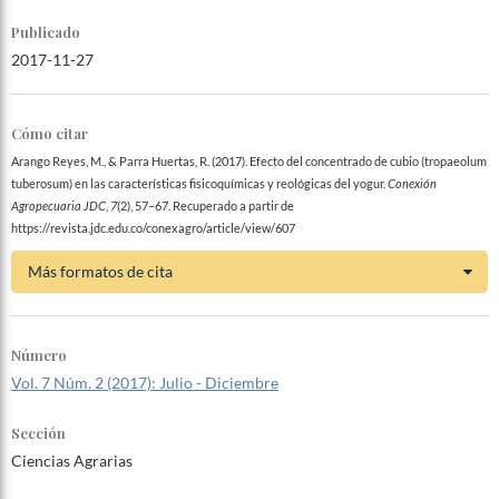
Publicado
2017-11-27
Cómo citar
Arango Reyes, M., & Parra Huertas, R. (2017). Efecto del concentrado de cubio (tropaeolum
tuberosum) en las características fisicoquímicas y reológicas del yogur.
Conexión
Agropecuaria JDC
,
7
(2), 57–67. Recuperado a partir de
https://revista.jdc.edu.co/conexagro/article/view/607
Más formatos de cita
Número
Vol. 7 Núm. 2 (2017): Julio - Diciembre
Sección
Ciencias Agrarias