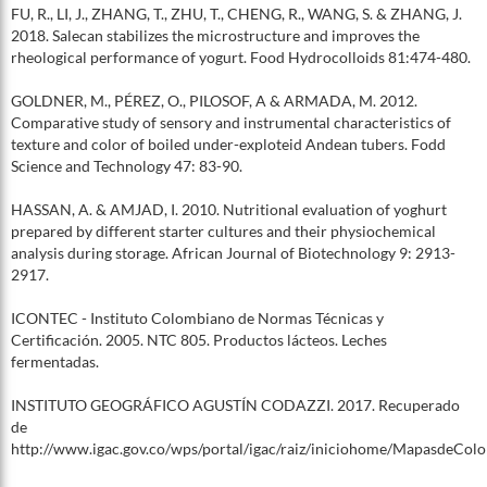
FU, R., LI, J., ZHANG, T., ZHU, T., CHENG, R., WANG, S. & ZHANG, J.
2018. Salecan stabilizes the microstructure and improves the
rheological performance of yogurt. Food Hydrocolloids 81:474-480.
GOLDNER, M., PÉREZ, O., PILOSOF, A & ARMADA, M. 2012.
Comparative study of sensory and instrumental characteristics of
texture and color of boiled under-exploteid Andean tubers. Fodd
Science and Technology 47: 83-90.
HASSAN, A. & AMJAD, I. 2010. Nutritional evaluation of yoghurt
prepared by different starter cultures and their physiochemical
analysis during storage. African Journal of Biotechnology 9: 2913-
2917.
ICONTEC - Instituto Colombiano de Normas Técnicas y
Certificación. 2005. NTC 805. Productos lácteos. Leches
fermentadas.
INSTITUTO GEOGRÁFICO AGUSTÍN CODAZZI. 2017. Recuperado
de
http://www.igac.gov.co/wps/portal/igac/raiz/iniciohome/MapasdeCol