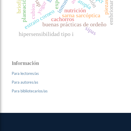
planeación rural
briofitos
pcr
embrionaria
atopía
iap
yogur
cubios
nutrición
estrato corneo
sarna sarcóptica
cachorros
buenas prácticas de ordeño
sipas
hipersensibilidad tipo i
Información
Para lectores/as
Para autores/as
Para bibliotecarios/as