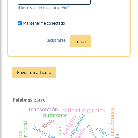
¿Has olvidado tu contraseña?
Mantenerme conectado
Registrarse
Entrar
Enviar un artículo
Palabras clave
reabsorción
calidad higiénica
piezas anatómicas
pulmones
inmunosupresión
colágeno
suelo
exposición
corrosión
inocuidad
clima
aborto