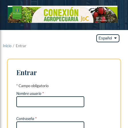
arrow_drop_down
Español
Inicio
/
Entrar
Entrar
* Campo obligatorio
Nombre usuario
*
Contraseña
*