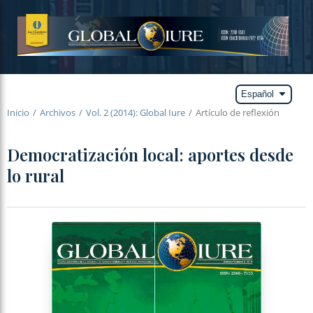
arrow_drop_down
Español
Inicio
/
Archivos
/
Vol. 2 (2014): Global Iure
/
Artículo de reflexión
Democratización local: aportes desde
lo rural