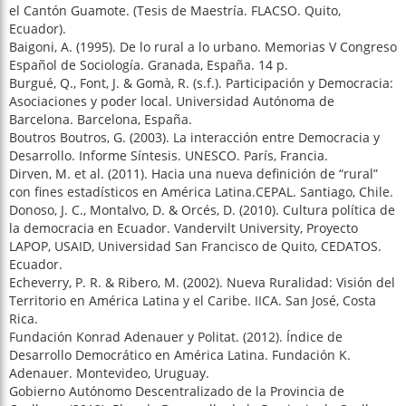
el Cantón Guamote. (Tesis de Maestría. FLACSO. Quito,
Ecuador).
Baigoni, A. (1995). De lo rural a lo urbano. Memorias V Congreso
Español de Sociología. Granada, España. 14 p.
Burgué, Q., Font, J. & Gomà, R. (s.f.). Participación y Democracia:
Asociaciones y poder local. Universidad Autónoma de
Barcelona. Barcelona, España.
Boutros Boutros, G. (2003). La interacción entre Democracia y
Desarrollo. Informe Síntesis. UNESCO. París, Francia.
Dirven, M. et al. (2011). Hacia una nueva definición de “rural”
con fines estadísticos en América Latina.CEPAL. Santiago, Chile.
Donoso, J. C., Montalvo, D. & Orcés, D. (2010). Cultura política de
la democracia en Ecuador. Vandervilt University, Proyecto
LAPOP, USAID, Universidad San Francisco de Quito, CEDATOS.
Ecuador.
Echeverry, P. R. & Ribero, M. (2002). Nueva Ruralidad: Visión del
Territorio en América Latina y el Caribe. IICA. San José, Costa
Rica.
Fundación Konrad Adenauer y Politat. (2012). Índice de
Desarrollo Democrático en América Latina. Fundación K.
Adenauer. Montevideo, Uruguay.
Gobierno Autónomo Descentralizado de la Provincia de