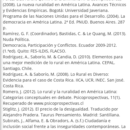
(2008). La nueva ruralidad en América Latina. Avances Técnicos
y Evidencias Empíricas. Bogotá: Universidad Javeriana.
Programa de las Naciones Unidas para el Desarrollo. (2004). La
democracia en América Latina. 2ª Ed. PNUD. Buenos Aires. 287
p.
Ramírez, G. F. (Coordinador), Bastidas, C. & Le Quang, M. (2013).
Nuda Política.
Democracia, Participación y Conflictos. Ecuador 2009-2012.
(1.ªed). Quito: FES-ILDIS, FLACSO.
Rodríguez, A., Saborío, M. & Candia, D. (2010). Elementos para
una mejor medición de lo rural en América Latina. CEPAL.
Santiago, Chile.
Rodríguez, A. & Saborío, M. (2008). Lo Rural es Diverso:
Evidencia para el caso de Costa Rica. IICA, UCR, INEC. San José.
Costa Rica.
Romero, J. (2012). Lo rural y la ruralidad en América Latina:
Categorías conceptuales en debate. Psicoprospectivas, 11(1).
Recuperado de www.psicoprospectivas.cl
Stiglitz, J. (2012). El precio de la desigualdad. Traducido por
Alejandro Pradera. Taurus Pensamiento. Madrid: Santillana.
Subirats, J., Alfama, E. & Obradors, A. (s.f.) Ciudadanía e
inclusión social frente a las inseguridades contemporáneas. La