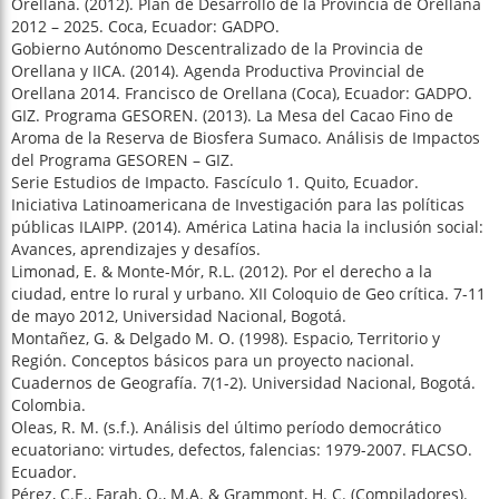
Orellana. (2012). Plan de Desarrollo de la Provincia de Orellana
2012 – 2025. Coca, Ecuador: GADPO.
Gobierno Autónomo Descentralizado de la Provincia de
Orellana y IICA. (2014). Agenda Productiva Provincial de
Orellana 2014. Francisco de Orellana (Coca), Ecuador: GADPO.
GIZ. Programa GESOREN. (2013). La Mesa del Cacao Fino de
Aroma de la Reserva de Biosfera Sumaco. Análisis de Impactos
del Programa GESOREN – GIZ.
Serie Estudios de Impacto. Fascículo 1. Quito, Ecuador.
Iniciativa Latinoamericana de Investigación para las políticas
públicas ILAIPP. (2014). América Latina hacia la inclusión social:
Avances, aprendizajes y desafíos.
Limonad, E. & Monte-Mór, R.L. (2012). Por el derecho a la
ciudad, entre lo rural y urbano. XII Coloquio de Geo crítica. 7-11
de mayo 2012, Universidad Nacional, Bogotá.
Montañez, G. & Delgado M. O. (1998). Espacio, Territorio y
Región. Conceptos básicos para un proyecto nacional.
Cuadernos de Geografía. 7(1-2). Universidad Nacional, Bogotá.
Colombia.
Oleas, R. M. (s.f.). Análisis del último período democrático
ecuatoriano: virtudes, defectos, falencias: 1979-2007. FLACSO.
Ecuador.
Pérez, C.E., Farah, Q., M.A. & Grammont, H. C. (Compiladores).