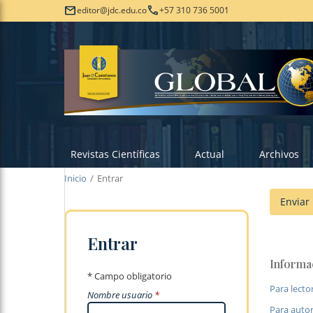
mail
call
editor@jdc.edu.co
+57 310 736 5001
Revistas Científicas
Actual
Archivos
Inicio
/
Entrar
Enviar 
Entrar
Informa
* Campo obligatorio
Para lecto
Nombre usuario
*
Para auto