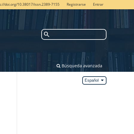
ps://doi.org/10.38017/issn.2389-7155
Registrarse
Entrar
search
Búsqueda avanzada
arrow_drop_down
Español