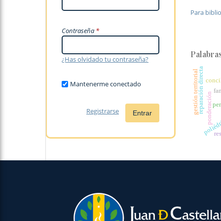
Para bibli
Contraseña
*
Palabras
¿Has olvidado tu contraseña?
o
reparación directa
gestión territorial
conci
Mantenerme conectado
fa
ponderación
pe
Registrarse
Entrar
poliéd
re