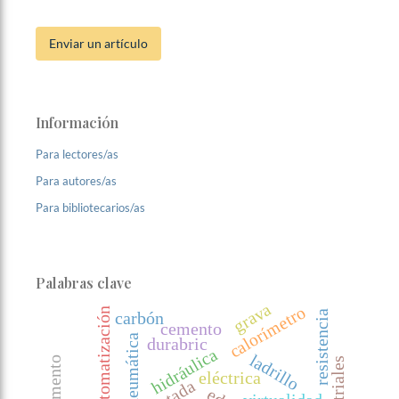
Enviar un artículo
Información
Para lectores/as
Para autores/as
Para bibliotecarios/as
Palabras clave
grava
calorímetro
automatización
resistencia
carbón
cemento
neumática
durabric
hidráulica
ladrillo
eléctrica