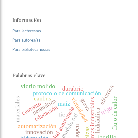
Información
Para lectores/as
Para autores/as
Para bibliotecarios/as
Palabras clave
vidrio molido
eléctrica
durabric
protocolo de comunicación
canbus
materiales
virtualidad
flujo de calor
grava
sistemas industriales
neumática
cemento
maíz
educación
trigo
realidad aumentada
hidráulica
tic
modelo osi
automatización
canopen
cenizas
innovación
ladrillo