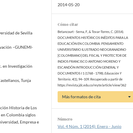
2014-05-20
Cómo citar
Betancourt - Serna, F., & Tovar-Torres, C. (2014).
rsidad de Sevilla
DOCUMENTOS HISTÓRICOS INÉDITOS PARA LA
EDUCACIÓN EN COLOMBIA: PENSAMIENTO
novación –GUNEMI-
UNIVERSITARIO ILUSTRADO NEOGRANADINO
[COLOMBIANO] DEL FISCAL Y PROTECTOR DE
INDIOS FRANCISCO ANTONIO MORENO Y
. en Investigación
ESCANDÓN INTRODUCCIÓN GENERAL Y
DOCUMENTOS I 1 (1768 - 1798).
Educación Y
Territorio
,
4
(1), 94–109. Recuperado a partir de
astellanos, Tunja
https://revista.jdc.edu.co/reyte/article/view/362
Más formatos de cita
ación Historia de Los
r en Colombia siglos
Número
niversidad, Empresa e
Vol. 4 Núm. 1 (2014): Enero - Junio