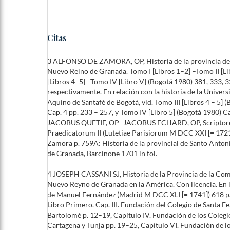
Citas
3 ALFONSO DE ZAMORA, OP, Historia de la provincia de
Nuevo Reino de Granada. Tomo I [Libros 1–2] –Tomo II [Li
[Libros 4–5] –Tomo IV [Libro V] (Bogotá 1980) 381, 333, 3
respectivamente. En relación con la historia de la Univer
Aquino de Santafé de Bogotá, vid. Tomo III [Libros 4 – 5] 
Cap. 4 pp. 233 – 257, y Tomo IV [Libro 5] (Bogotá 1980) Ca
JACOBUS QUETIF, OP–JACOBUS ECHARD, OP, Scriptore
Praedicatorum II (Lutetiae Parisiorum M DCC XXI [= 1721)
Zamora p. 759A: Historia de la provincial de Santo Anto
de Granada, Barcinone 1701 in fol.
4 JOSEPH CASSANI SJ, Historia de la Provincia de la Com
Nuevo Reyno de Granada en la América. Con licencia. En l
de Manuel Fernández (Madrid M DCC XLI [= 1741]) 618 p
Libro Primero. Cap. III. Fundación del Colegio de Santa Fe
Bartolomé p. 12–19, Capítulo IV. Fundación de los Coleg
Cartagena y Tunja pp. 19–25, Capítulo VI. Fundación de 