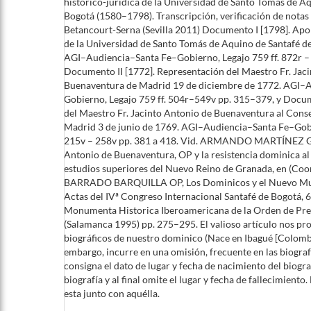
histórico-jurídica de la Universidad de Santo Tomás de A
Bogotá (1580–1798). Transcripción, verificación de notas
Betancourt-Serna (Sevilla 2011) Documento I [1798]. Apol
de la Universidad de Santo Tomás de Aquino de Santafé d
AGI–Audiencia–Santa Fe–Gobierno, Legajo 759 ff. 872r – 
Documento II [1772]. Representación del Maestro Fr. Jac
Buenaventura de Madrid 19 de diciembre de 1772. AGI–
Gobierno, Legajo 759 ff. 504r–549v pp. 315–379, y Docume
del Maestro Fr. Jacinto Antonio de Buenaventura al Cons
Madrid 3 de junio de 1769. AGI–Audiencia–Santa Fe–Gobi
215v – 258v pp. 381 a 418. Vid. ARMANDO MARTÍNEZ G
Antonio de Buenaventura, OP y la resistencia dominica al
estudios superiores del Nuevo Reino de Granada, en (Coor
BARRADO BARQUILLA OP, Los Dominicos y el Nuevo Mund
Actas del IVª Congreso Internacional Santafé de Bogotá,
Monumenta Historica Iberoamericana de la Orden de Pre
(Salamanca 1995) pp. 275–295. El valioso artículo nos pr
biográficos de nuestro dominico (Nace en Ibagué [Colombi
embargo, incurre en una omisión, frecuente en las biografí
consigna el dato de lugar y fecha de nacimiento del biograf
biografía y al final omite el lugar y fecha de fallecimiento.
esta junto con aquélla.