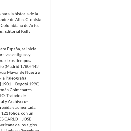
a la historia de la
ndez de Alba. Cronista
o Colombiano de Artes
. Editorial Kelly
ra España, se inicia
rsivas antiguas y
nuestros tiempos.
sio (Madrid 1780) 443
legio Mayor de Nuestra
e la Paleografía
a] 1901 – Bogotá 1990),
Germán Colmenares
LO, Tratado de
ral y Archivero-
rregida y aumentada.
 121 folios, con un
RES CARLO – JOSÉ
icana de los siglos
II. Láminas (Barcelona