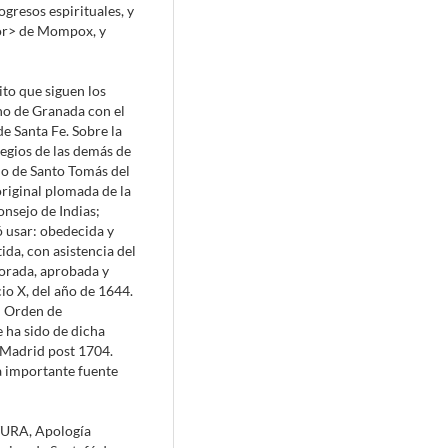
gresos espirituales, y
nor> de Mompox, y
to que siguen los
no de Granada con el
de Santa Fe. Sobre la
egios de las demás de
io de Santo Tomás del
original plomada de la
onsejo de Indias;
ó usar: obedecida y
ida, con asistencia del
borada, aprobada y
io X, del año de 1644.
el Orden de
e ha sido de dicha
 Madrid post 1704.
a importante fuente
URA, Apología