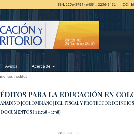
ISSN: 2256-3989 / e-ISSN: 2256-3431
DOI: h
Avisos
Acerca de
mentos inéditos
ÉDITOS PARA LA EDUCACIÓN EN COL
ANADINO [COLOMBIANO] DEL FISCAL Y PROTECTOR DE INDIO
UMENTOS I 1 (1768 - 1798)