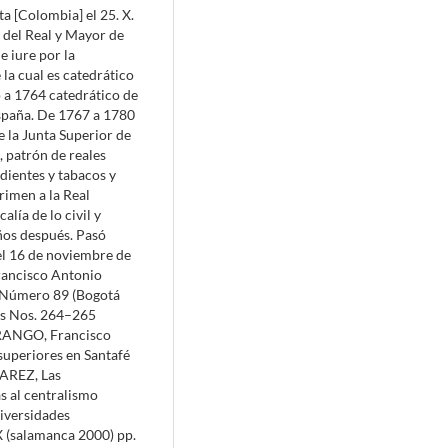
 [Colombia] el 25. X.
l del Real y Mayor de
e iure por la
la cual es catedrático
o a 1764 catedrático de
spaña. De 1767 a 1780
 de la Junta Superior de
 patrón de reales
dientes y tabacos y
rimen a la Real
lía de lo civil y
ños después. Pasó
el 16 de noviembre de
ancisco Antonio
. Número 89 (Bogotá
es Nos. 264–265
RANGO, Francisco
superiores en Santafé
AREZ, Las
s al centralismo
niversidades
X (salamanca 2000) pp.