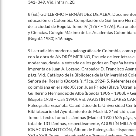
341–349. Vid. infra n. 20.
8 (Ed.) GUILLERMO HERNÁNDEZ DE ALBA, Documentos par
educación en Colombia. Compilación de Guillermo Herná
de la ciudad de Bogotá. Tomo IV [1767 – 1776]. Patronat
y Ciencias. Colegio Máximo de las Academias Colombianas
(Bogotá 1980) 516 págs.
9 La tradición moderna paleográfica de Colombia, como pa
con la obra de ANDRÉS MERINO, Escuela de leer letras cu
modernas, desde la entrada de los godos en España hasta 
Imprenta de Juan A. Lozano. Grabador D. Francisco Asen
págs. Vid. Catálogo de la Biblioteca de la Universidad Co
Señora del Rosario (Bogotá [s. f.] ca. 1924) 5. Referentes d
colombiana en el siglo XX son Juan Friede (Blava [Ucrani
Guillermo Hernández de Alba (Bogotá 1906 – 1988), y 
(Bogotá 1938 – Cali 1990). Vid. AGUSTÍN MILLARES CAR
Paleografía Española. Catedrático de la Universidad Cent
Bibliotecario del Ayuntamiento de Madrid. 2ª edición, co
Tomo I. Texto. Tomo II. Láminas (Madrid 1932) 535 págs., y
total de 131 láminas, respectivamente, AGUSTÍN MILLA
IGNACIO MANTECÓN, Álbum de Paleografía Hispanoamer
XVI y XVII. Tomo I. Introducción y Transcripciones. Tomo 