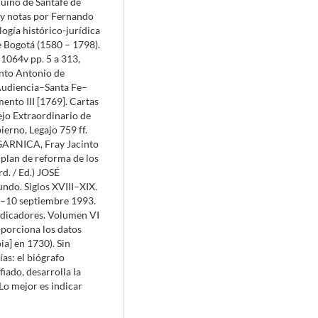
quino de Santafé de
 y notas por Fernando
ogía histórico-jurídica
e Bogotá (1580 – 1798).
1064v pp. 5 a 313,
into Antonio de
Audiencia–Santa Fe–
nto III [1769]. Cartas
ejo Extraordinario de
erno, Legajo 759 ff.
ARNICA, Fray Jacinto
 plan de reforma de los
d. / Ed.) JOSÉ
o. Siglos XVIII–XIX.
 6–10 septiembre 1993.
dicadores. Volumen VI
oporciona los datos
a] en 1730). Sin
as: el biógrafo
iado, desarrolla la
 Lo mejor es indicar