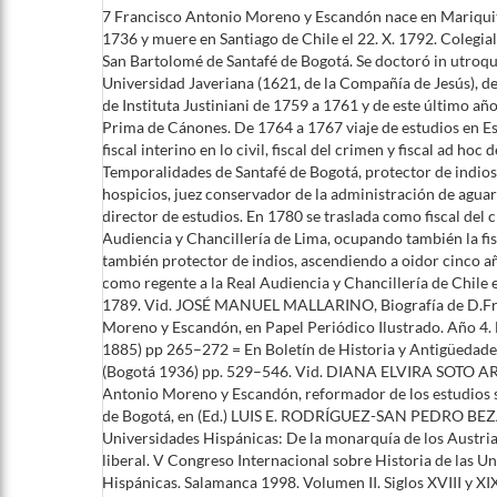
7 Francisco Antonio Moreno y Escandón nace en Mariquita
1736 y muere en Santiago de Chile el 22. X. 1792. Colegia
San Bartolomé de Santafé de Bogotá. Se doctoró in utroqu
Universidad Javeriana (1621, de la Compañía de Jesús), de 
de Instituta Justiniani de 1759 a 1761 y de este último añ
Prima de Cánones. De 1764 a 1767 viaje de estudios en E
fiscal interino en lo civil, fiscal del crimen y fiscal ad hoc
Temporalidades de Santafé de Bogotá, protector de indios,
hospicios, juez conservador de la administración de aguar
director de estudios. En 1780 se traslada como fiscal del c
Audiencia y Chancillería de Lima, ocupando también la fisca
también protector de indios, ascendiendo a oidor cinco a
como regente a la Real Audiencia y Chancillería de Chile 
1789. Vid. JOSÉ MANUEL MALLARINO, Biografía de D.Fr
Moreno y Escandón, en Papel Periódico Ilustrado. Año 4
1885) pp 265–272 = En Boletín de Historia y Antigüedad
(Bogotá 1936) pp. 529–546. Vid. DIANA ELVIRA SOTO A
Antonio Moreno y Escandón, reformador de los estudios 
de Bogotá, en (Ed.) LUIS E. RODRÍGUEZ-SAN PEDRO BEZ
Universidades Hispánicas: De la monarquía de los Austria
liberal. V Congreso Internacional sobre Historia de las U
Hispánicas. Salamanca 1998. Volumen II. Siglos XVIII y XI