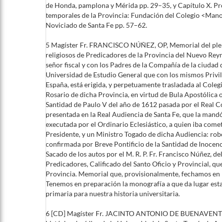
de Honda, pamplona y Mérida pp. 29–35, y Capítulo X. Pro
temporales de la Provincia: Fundación del Colegio <Ma
Noviciado de Santa Fe pp. 57–62.
5 Magíster Fr. FRANCISCO NÚÑEZ, OP, Memorial del plei
religiosos de Predicadores de la Provincia del Nuevo Rey
señor fiscal y con los Padres de la Compañía de la ciudad 
Universidad de Estudio General que con los mismos Privil
España, está erigida, y perpetuamente trasladada al Coleg
Rosario de dicha Provincia, en virtud de Bula Apostólica 
Santidad de Paulo V del año de 1612 pasada por el Real C
presentada en la Real Audiencia de Santa Fe, que la mand
executada por el Ordinario Eclesiástico, a quien iba comet
Presidente, y un Ministro Togado de dicha Audiencia: ro
confirmada por Breve Pontificio de la Santidad de Inocenc
Sacado de los autos por el M. R. P. Fr. Francisco Núñez, d
Predicadores, Calificado del Santo Oficio y Provincial, qu
Provincia. Memorial que, provisionalmente, fechamos en
Tenemos en preparación la monografía a que da lugar est
primaria para nuestra historia universitaria.
6 [CD] Magíster Fr. JACINTO ANTONIO DE BUENAVENT