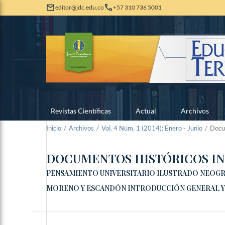
mail
call
editor@jdc.edu.co
+57 310 736 5001
Revistas Científicas
Actual
Archivos
Inicio
/
Archivos
/
Vol. 4 Núm. 1 (2014): Enero - Junio
/
Docu
DOCUMENTOS HISTÓRICOS IN
PENSAMIENTO UNIVERSITARIO ILUSTRADO NEOGR
MORENO Y ESCANDÓN INTRODUCCIÓN GENERAL Y DOC