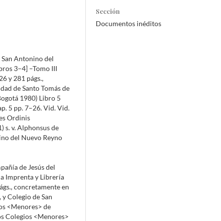
Sección
Documentos inéditos
 San Antonino del
bros 3–4] –Tomo III
26 y 281 págs.,
sidad de Santo Tomás de
(Bogotá 1980) Libro 5
p. 5 pp. 7–26. Vid. Vid.
s Ordinis
 s. v. Alphonsus de
nino del Nuevo Reyno
pañía de Jesús del
a Imprenta y Librería
ágs., concretamente en
, y Colegio de San
ios <Menores> de
los Colegios <Menores>