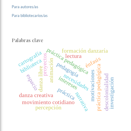
Para autores/as
Para bibliotecarios/as
Palabras clave
p
r
á
c
t
i
c
a
e
d
a
g
ó
g
i
c
formación danzaría
cartografía
proyectos
lectura
énfasis
p
a
biblioteca
animación
pedagogía
práctica pedagógica
danza libre
motivaciones
necesidades
espacio
descolonialidad
intereses
investigación
práctica
narrativa
danza creativa
movimiento cotidiano
percepción