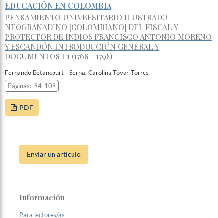
EDUCACIÓN EN COLOMBIA
PENSAMIENTO UNIVERSITARIO ILUSTRADO
NEOGRANADINO [COLOMBIANO] DEL FISCAL Y
PROTECTOR DE INDIOS FRANCISCO ANTONIO MORENO
Y ESCANDÓN INTRODUCCIÓN GENERAL Y
DOCUMENTOS I 1 (1768 - 1798)
Fernando Betancourt - Serna, Carolina Tovar-Torres
Páginas:
94-109
PDF
Enviar un artículo
Información
Para lectores/as