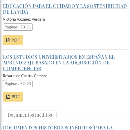
EDUCACIÓN PARA EL CUIDADO Y LA SOSTENIBILIDAD
DE LA VIDA
Victoria Vázquez Verdera
Páginas:
70-81
PDF
LOS ESTUDIOS UNIVERSITARIOS EN ESPAÑA Y EL
APRENDIZAJE BASADO EN LA ADQUISICIÓN DE
COMPETENCIAS
Rosario de Castro-Camero
Páginas:
82-93
PDF
Documentos inéditos
DOCUMENTOS HISTÓRICOS INÉDITOS PARA LA