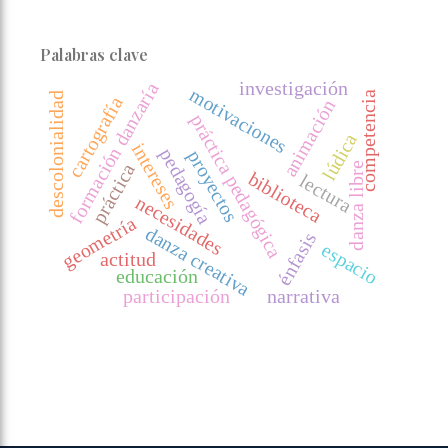
Palabras clave
investigación
formación danzaría
motivaciones
competencia
descolonialidad
cartografía
animación
p
r
á
c
t
i
c
a
e
d
a
g
ó
g
i
c
lúdica
intereses
pedagogía
proyectos
práctica
danza libre
biblioteca
lectura
p
a
necesidades
geometría
danza creativa
énfasis
espacio
actitud
educación
participación
narrativa