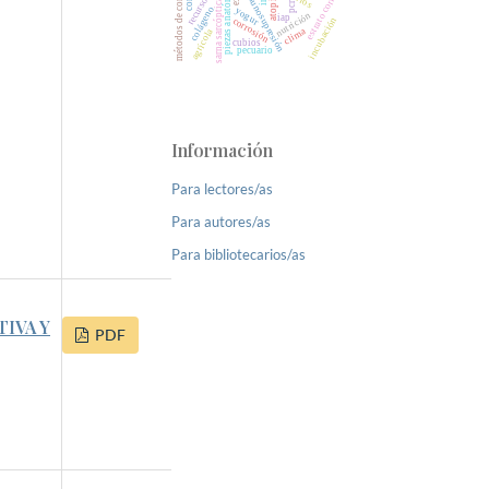
métodos de conservación
piezas anatómicas
inmunosupresión
estrato corneo
atopía
sarna sarcóptica
pcr
colágeno
yogur
nutrición
iap
incubación
corrosión
clima
agrícola
cubios
pecuario
Información
Para lectores/as
Para autores/as
Para bibliotecarios/as
IVA Y
PDF