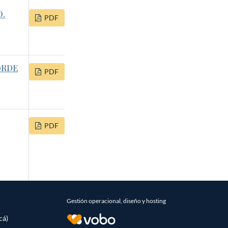
O.
PDF
ORDE
PDF
PDF
Gestión operacional, diseño y hosting
cá)