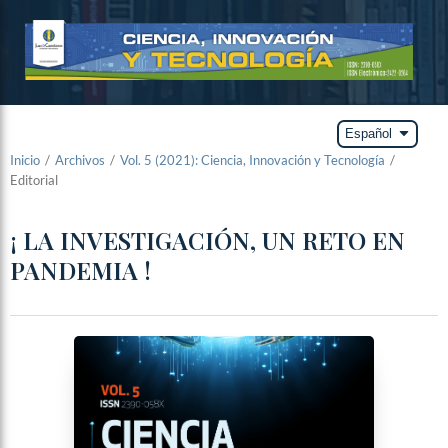
arrow_drop_down
Español
Inicio
/
Archivos
/
Vol. 5 (2021): Ciencia, Innovación y Tecnología
/
Editorial
¡ LA INVESTIGACIÓN, UN RETO EN
PANDEMIA !