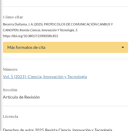
Cómo citar
Becerra Duitama, J. A. (2025). PROTOCOLOS DE COMUNICACIÓN CANBUS Y
CANOPEN.
Revista Ciencia, Innovación Y Tecnología
,
5
.
https://doi.org/10.38017/2390058X.853
Más formatos de cita
Número
Vol. 5 (2021): Ciencia, Innovación y Tecnología
Sección
Artículo de Revisión
Licencia
Derechos de autor 2025 Revista Ciencia, Innovación y Tecnología