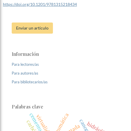
https://doi.org/10.1201/9781315218434
Enviar un artículo
Información
Para lectores/as
Para autores/as
Para bibliotecarios/as
Palabras clave
cemento
neumática
virtualidad
canopen
carbón
hidráulica