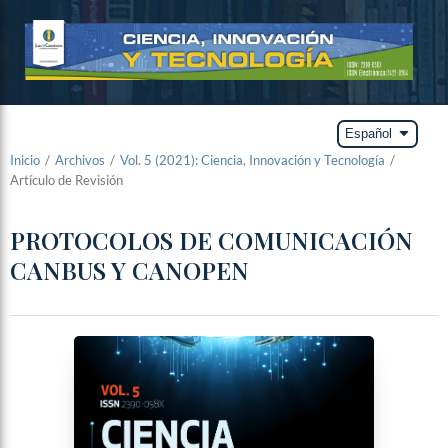
arrow_drop_down
Español
Inicio
/
Archivos
/
Vol. 5 (2021): Ciencia, Innovación y Tecnología
/
Artículo de Revisión
PROTOCOLOS DE COMUNICACIÓN
CANBUS Y CANOPEN