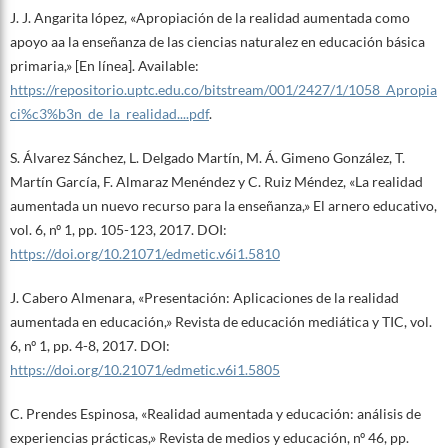
J. J. Angarita lópez, «Apropiación de la realidad aumentada como
apoyo aa la enseñanza de las ciencias naturalez en educación básica
primaria,» [En línea]. Available:
https://repositorio.uptc.edu.co/bitstream/001/2427/1/1058_Apropia
ci%c3%b3n_de_la_realidad....pdf
.
S. Álvarez Sánchez, L. Delgado Martín, M. Á. Gimeno González, T.
Martín García, F. Almaraz Menéndez y C. Ruiz Méndez, «La realidad
aumentada un nuevo recurso para la enseñanza,» El arnero educativo,
vol. 6, nº 1, pp. 105-123, 2017. DOI:
https://doi.org/10.21071/edmetic.v6i1.5810
J. Cabero Almenara, «Presentación: Aplicaciones de la realidad
aumentada en educación,» Revista de educación mediática y TIC, vol.
6, nº 1, pp. 4-8, 2017. DOI:
https://doi.org/10.21071/edmetic.v6i1.5805
C. Prendes Espinosa, «Realidad aumentada y educación: análisis de
experiencias prácticas,» Revista de medios y educación, nº 46, pp.