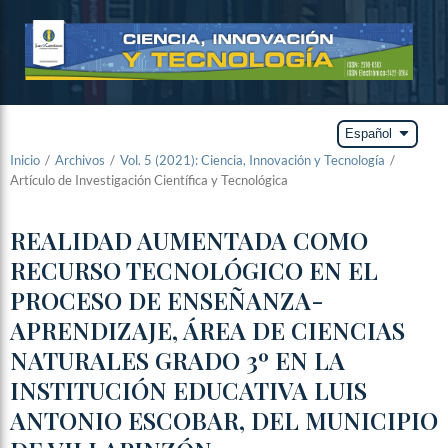
arrow_drop_down
Español
Inicio
/
Archivos
/
Vol. 5 (2021): Ciencia, Innovación y Tecnología
/
Artículo de Investigación Científica y Tecnológica
REALIDAD AUMENTADA COMO
RECURSO TECNOLÓGICO EN EL
PROCESO DE ENSEÑANZA-
APRENDIZAJE, ÁREA DE CIENCIAS
NATURALES GRADO 3º EN LA
INSTITUCIÓN EDUCATIVA LUIS
ANTONIO ESCOBAR, DEL MUNICIPIO