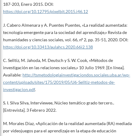
187-203, Enero 2015. DOI:
https://doi.org/10.12795/pixelbit.2015.i46.12
J. Cabero Almenara y A. Puentes Puentes, «La realidad aumentada:
tecnología emergente para la sociedad del aprendizaje,» Revista de
humanidades y ciencias sociales, vol. 66, nº 2, pp. 35-51, 2020. DOI:
https://doi.org/10.33413/aulahcs.2020.66i2.138
C. Selltiz, M. Jahoda, M. Deutsch y S. W. Cook, «Métodos de
investigación en las relaciones sociales,» 10 Julio 1969. [En línea].
Available:
http://tsmetodologiainvestigaciondos.sociales.uba.ar/wp-
content/uploads/sites/175/2019/05/U6-Selltiz-metodos-de-
investigacion.pdf
.
S. I. Silva Silva, Interviewee, Núcleo temático grado tercero..
[Entrevista]. 3 Febrero 2022.
M. Morales Díaz, «Aplicación de la realidad aumentada (RA) mediada
por videojuegos para el aprendizaje en la etapa de educación