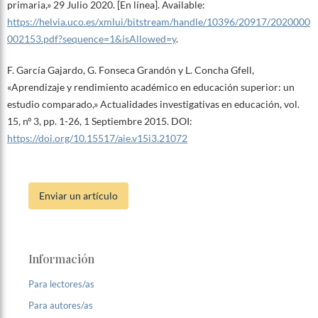
primaria,» 29 Julio 2020. [En línea]. Available:
https://helvia.uco.es/xmlui/bitstream/handle/10396/20917/2020000
002153.pdf?sequence=1&isAllowed=y
.
F. García Gajardo, G. Fonseca Grandón y L. Concha Gfell,
«Aprendizaje y rendimiento académico en educación superior: un
estudio comparado,» Actualidades investigativas en educación, vol.
15, nº 3, pp. 1-26, 1 Septiembre 2015. DOI:
https://doi.org/10.15517/aie.v15i3.21072
Enviar un artículo
Información
Para lectores/as
Para autores/as