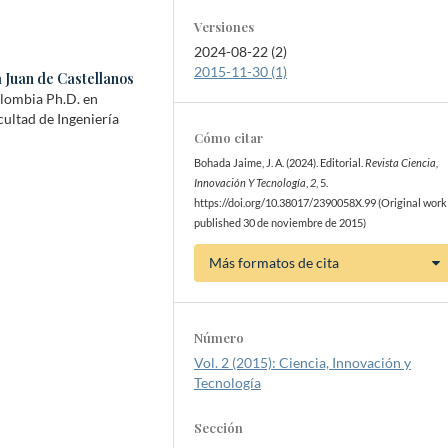
Versiones
2024-08-22 (2)
2015-11-30 (1)
 Juan de Castellanos
olombia Ph.D. en
ultad de Ingeniería
Cómo citar
Bohada Jaime, J. A. (2024). Editorial.
Revista Ciencia,
Innovación Y Tecnología
,
2
, 5.
https://doi.org/10.38017/2390058X.99 (Original work
published 30 de noviembre de 2015)
Más formatos de cita
Número
Vol. 2 (2015): Ciencia, Innovación y
Tecnología
Sección