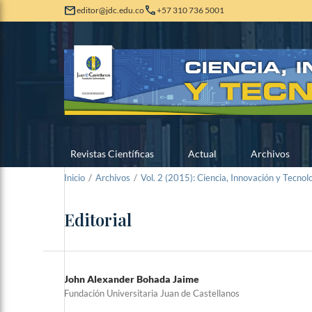
mail
call
editor@jdc.edu.co
+57 310 736 5001
Revistas Científicas
Actual
Archivos
Inicio
/
Archivos
/
Vol. 2 (2015): Ciencia, Innovación y Tecnol
Editorial
John Alexander Bohada Jaime
Fundación Universitaria Juan de Castellanos