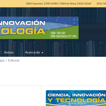
ISSN impreso: 2390-058X / ISSN en línea: 2422-0264
DOI: h
Avisos
Acerca de
ogía
/
Editorial