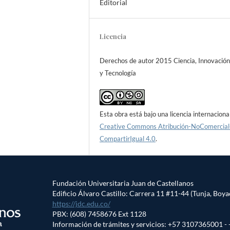
Editorial
Licencia
Derechos de autor 2015 Ciencia, Innovació
y Tecnología
Esta obra está bajo una licencia internaciona
Creative Commons Atribución-NoComercial
CompartirIgual 4.0
.
Fundación Universitaria Juan de Castellanos
Edificio Álvaro Castillo: Carrera 11 #11-44 (Tunja, Boya
https://jdc.edu.co/
PBX: (608) 7458676 Ext 1128
Información de trámites y servicios: +57 3107365001 