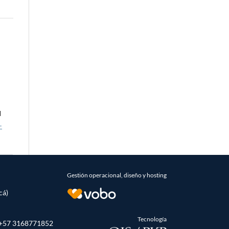
n
l
-
Gestión operacional, diseño y hosting
cá)
Tecnología
- +57 3168771852