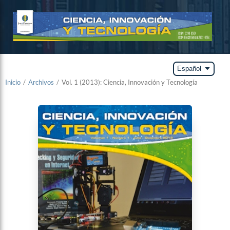
arrow_drop_down
Español
Inicio
/
Archivos
/
Vol. 1 (2013): Ciencia, Innovación y Tecnología